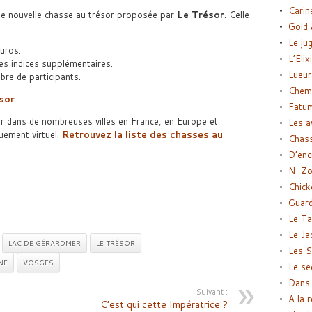
Carin
e nouvelle chasse au trésor proposée par
Le Trésor
. Celle-
Gold 
Le ju
euros.
L’Elix
es indices supplémentaires.
Lueur
bre de participants.
Chemi
sor
.
Fatu
 dans de nombreuses villes en France, en Europe et
Les a
uement virtuel.
Retrouvez la liste des chasses au
Chas
D’enc
N-Zo
Chick
Guard
Le Ta
Le Ja
LAC DE GÉRARDMER
LE TRÉSOR
Les S
NE
VOSGES
Le se
Dans 
Suivant :
A la 
C’est qui cette Impératrice ?