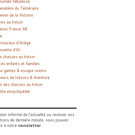
ournée fabuleuse
evalière du Téméraire
emin de la Victoire
res au trésor
tion France 98
e
moureux d’Ariège
ouette d’Or
s chasses au trésor
tés enfants et familles
pe games & escape rooms
eurs de trésors & Aventure
r des chasses au trésor
tite encyclopédie
ster informé de l'actualité ou recevoir nos
tions de dernière minute, vous pouvez
re à notre
newsletter
.