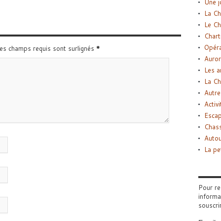
Une j
La Ch
Le Ch
Chart
Opéra
Les champs requis sont surlignés
*
Auror
Les a
La Ch
Autre
Activi
Esca
Chass
Autou
La pe
Pour re
informa
souscri