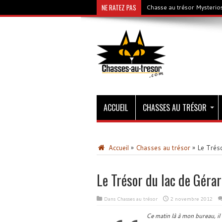
NE RATEZ PAS
Chasse au trésor Mysterios
ACCUEIL
CHASSES AU TRÉSOR
Accueil
»
Chasses au trésor
»
Le Tréso
Le Trésor du lac de Géra
Dans
Chasses au trésor
2 novembre 2012
Ce matin là à mon bureau, il