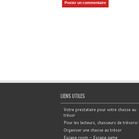
LIENS UTILES
Votre prestataire pour votre chasse au
trésor
Pour les lecteurs, chasseurs de trésorsr
Organiser une chasse au trésor
Escape room - Escape game