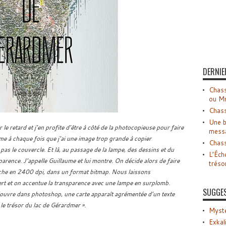
DERNIE
Chass
ou M
Chass
Une b
 le retard et j’en profite d’être à côté de la photocopieuse pour faire
mess
e à chaque fois que j’ai une image trop grande à copier
Chass
as le couvercle. Et là, au passage de la lampe, des dessins et du
L’Éch
parence. J’appelle Guillaume et lui montre. On décide alors de faire
tréso
iche en 2400 dpi, dans un format bitmap. Nous laissons
ert et on accentue la transparence avec une lampe en surplomb.
SUGGE
’ouvre dans photoshop, une carte apparaît agrémentée d’un texte
 « le trésor du lac de Gérardmer ».
Myste
Exkal