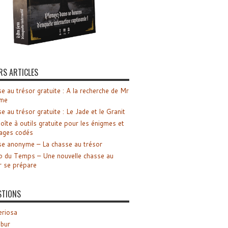
RS ARTICLES
e au trésor gratuite : A la recherche de Mr
me
e au trésor gratuite : Le Jade et le Granit
oîte à outils gratuite pour les énigmes et
ages codés
e anonyme – La chasse au trésor
o du Temps – Une nouvelle chasse au
r se prépare
STIONS
riosa
ibur