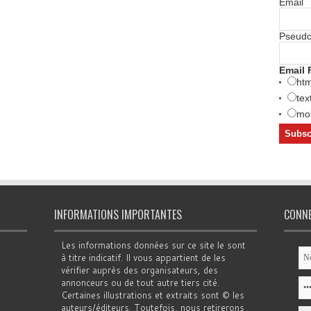
Email
Pseud
Email 
htm
tex
mob
INFORMATIONS IMPORTANTES
CONN
Les informations données sur ce site le sont
à titre indicatif. Il vous appartient de les
vérifier auprès des organisateurs, des
annonceurs ou de tout autre tiers cité.
Certaines illustrations et extraits sont © les
auteurs/éditeurs. Toutefois, nous retirerons