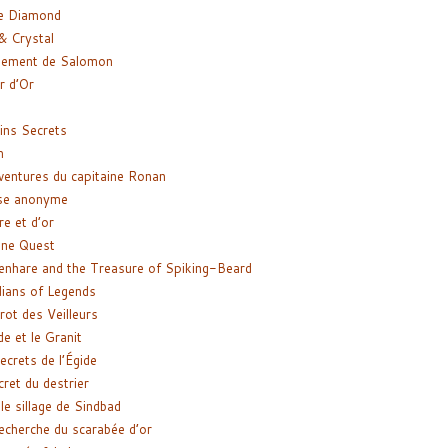
e Diamond
& Crystal
gement de Salomon
ir d’Or
ns Secrets
m
ventures du capitaine Ronan
se anonyme
re et d’or
ne Quest
enhare and the Treasure of Spiking-Beard
ians of Legends
rot des Veilleurs
de et le Granit
ecrets de l’Égide
cret du destrier
le sillage de Sindbad
recherche du scarabée d’or