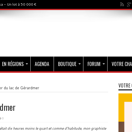
a - Un lot à 50 000 €
EN RÉGIONS
AGENDA
BOUTIQUE
FORUM
VOTRE CHA
VOTRE 
r du lac de Gérardmer
rdmer
0
 était dix heures moins le quart et comme d’habitude, mon graphiste