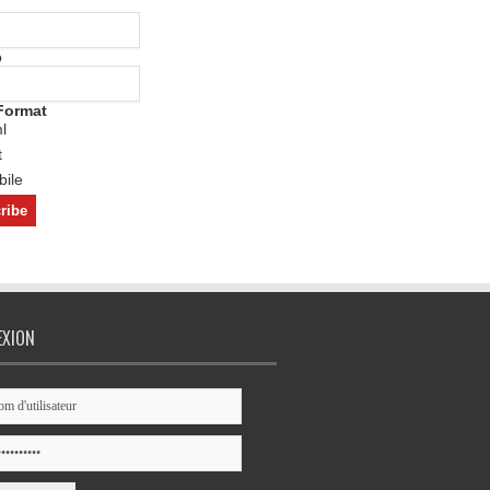
o
Format
l
t
ile
EXION