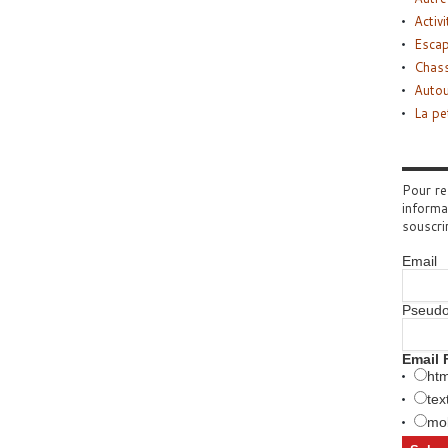
Activi
Esca
Chass
Autou
La pe
Pour re
informa
souscri
Email
Pseud
Email 
htm
tex
mob