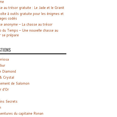
me
e au trésor gratuite : Le Jade et le Granit
oîte à outils gratuite pour les énigmes et
ages codés
e anonyme – La chasse au trésor
o du Temps – Une nouvelle chasse au
r se prépare
STIONS
riosa
ibur
e Diamond
& Crystal
gement de Salomon
ir d’Or
ns Secrets
m
ventures du capitaine Ronan