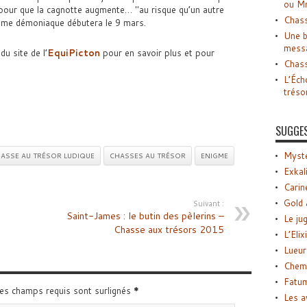
ou M
r pour que la cagnotte augmente…
au risque qu’un autre
Chass
igme démoniaque débutera le 9 mars.
Une b
mess
du site de l’
EquiPicton
pour en savoir plus et pour
Chass
L’Éch
tréso
SUGGE
Myste
ASSE AU TRÉSOR LUDIQUE
CHASSES AU TRÉSOR
ENIGME
Exkal
Carin
Gold 
Suivant :
Saint-James : le butin des pèlerins –
Le ju
Chasse aux trésors 2015
L’Elix
Lueur
Chemi
Fatu
Les champs requis sont surlignés
*
Les a