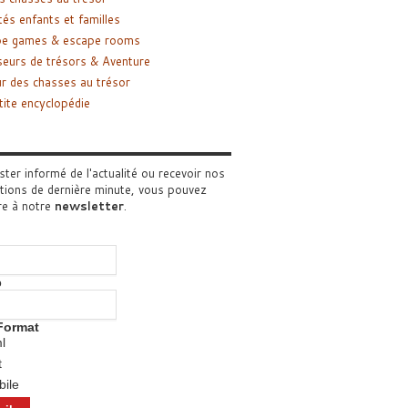
tés enfants et familles
pe games & escape rooms
eurs de trésors & Aventure
r des chasses au trésor
tite encyclopédie
ster informé de l'actualité ou recevoir nos
tions de dernière minute, vous pouvez
re à notre
newsletter
.
o
Format
l
t
ile