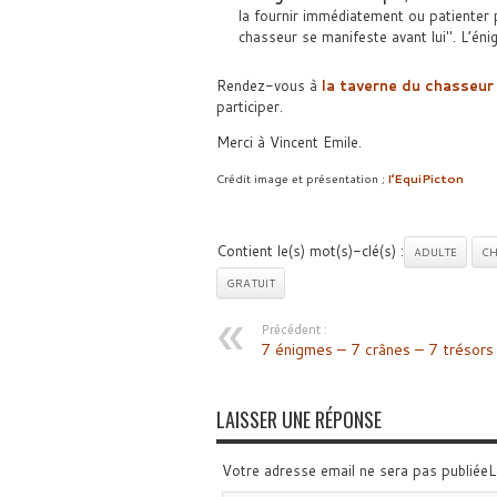
la fournir immédiatement ou patiente
chasseur se manifeste avant lui
. L’én
Rendez-vous à
la taverne du chasseur
participer.
Merci à Vincent Emile.
Crédit image et présentation ;
l’EquiPicton
Contient le(s) mot(s)-clé(s) :
ADULTE
CH
GRATUIT
Précédent :
7 énigmes – 7 crânes – 7 trésors
LAISSER UNE RÉPONSE
Votre adresse email ne sera pas publiée