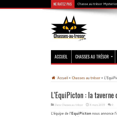
NE RATEZ PAS
Chasse au trésor Mysterios
ACCUEIL
CHASSES AU TRÉSOR
Accueil
»
Chasses au trésor
»
L’EquiPi
L’EquiPicton : la taverne
Dans
Chasses au trésor
4 mars 2015
0
L’équipe de l’
EquiPicton
nous annonce l’o