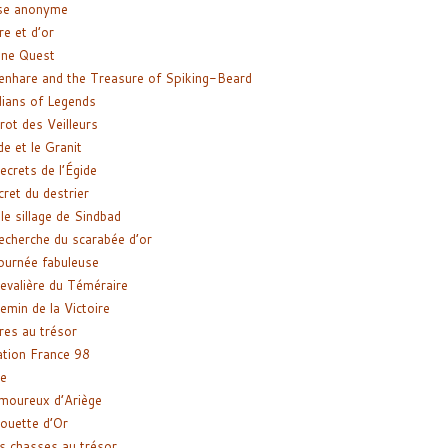
se anonyme
re et d’or
ne Quest
enhare and the Treasure of Spiking-Beard
ians of Legends
rot des Veilleurs
de et le Granit
ecrets de l’Égide
cret du destrier
le sillage de Sindbad
recherche du scarabée d’or
ournée fabuleuse
evalière du Téméraire
emin de la Victoire
res au trésor
tion France 98
e
moureux d’Ariège
ouette d’Or
s chasses au trésor