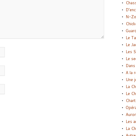
Chas
D’enc
N-Zo
Chick
Guard
Le Ta
Le Ja
Les S
Le se
Dans 
A la 
Une j
La Ch
Le Ch
Chart
Opéra
Auror
Les a
La Ch
Autre