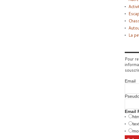
Activi
Esca
Chass
Autou
La pe
Pour re
informa
souscri
Email
Pseud
Email 
htm
tex
mob