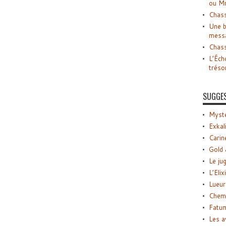
ou M
Chass
Une b
mess
Chass
L’Éch
tréso
SUGGE
Myste
Exkal
Carin
Gold 
Le ju
L’Elix
Lueur
Chemi
Fatu
Les a