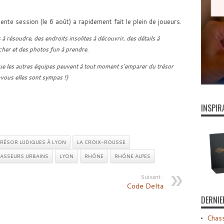
Croix
Rousse
sur
nte session (le 6 août) a rapidement fait le plein de joueurs.
un
plateau
résoudre, des endroits insolites à découvrir, des détails à
cher et des photos fun à prendre.
ue les autres équipes peuvent à tout moment s’emparer du trésor
vous elles sont sympas !)
INSPIR
RÉSOR LUDIQUES À LYON
LA CROIX-ROUSSE
HASSEURS URBAINS
LYON
RHÔNE
RHÔNE ALPES
Suivant :
Code Delta
DERNIE
Chass