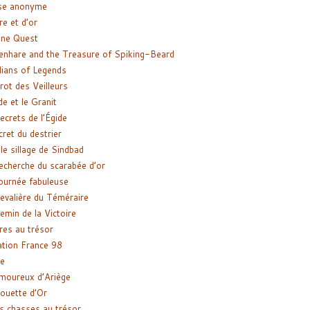
se anonyme
re et d’or
ne Quest
enhare and the Treasure of Spiking-Beard
ians of Legends
rot des Veilleurs
de et le Granit
ecrets de l’Égide
cret du destrier
le sillage de Sindbad
recherche du scarabée d’or
ournée fabuleuse
evalière du Téméraire
emin de la Victoire
res au trésor
tion France 98
e
moureux d’Ariège
ouette d’Or
s chasses au trésor