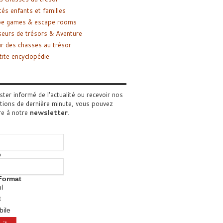
tés enfants et familles
pe games & escape rooms
eurs de trésors & Aventure
r des chasses au trésor
tite encyclopédie
ster informé de l'actualité ou recevoir nos
tions de dernière minute, vous pouvez
re à notre
newsletter
.
o
Format
l
t
ile