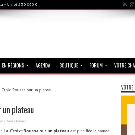
a - Un lot à 50 000 €
EN RÉGIONS
AGENDA
BOUTIQUE
FORUM
VOTRE CHA
VOTRE 
a Croix Rousse sur un plateau
r un plateau
sur
mentaires fermés
Lyon
:
or
La Croix-Rousse sur un plateau
est planifiée le samedi
la