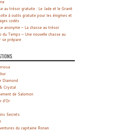
me
e au trésor gratuite : Le Jade et le Granit
oîte à outils gratuite pour les énigmes et
ages codés
e anonyme – La chasse au trésor
o du Temps – Une nouvelle chasse au
r se prépare
STIONS
riosa
ibur
e Diamond
& Crystal
gement de Salomon
ir d’Or
ns Secrets
m
ventures du capitaine Ronan