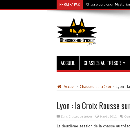
NE RATEZ PAS
Chasse au trésor Mysterios
ACCUEIL
CHASSES AU TRÉSOR
Accueil
»
Chasses au trésor
»
Lyon : l
Lyon : la Croix Rousse su
Dans
Chasses au trésor
9 août 2011
Com
La deuxième session de la chasse au trés