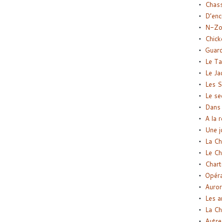
Chas
D’enc
N-Zo
Chick
Guard
Le Ta
Le Ja
Les S
Le se
Dans 
A la 
Une j
La Ch
Le Ch
Chart
Opéra
Auror
Les a
La Ch
Autre