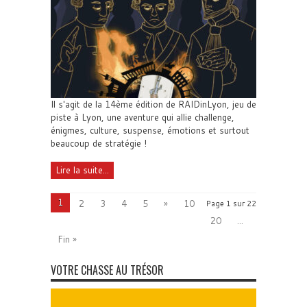
Il s'agit de la 14ème édition de RAIDinLyon, jeu de
piste à Lyon, une aventure qui allie challenge,
énigmes, culture, suspense, émotions et surtout
beaucoup de stratégie !
Lire la suite...
1
2
3
4
5
»
10
Page 1 sur 22
20
...
Fin »
VOTRE CHASSE AU TRÉSOR