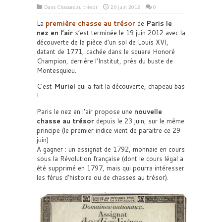
Dans
Chasses au trésor
29 juin 2012
0
La
première chasse au trésor
de
Paris le
nez en l’air
s’est terminée le 19 juin 2012 avec la
découverte de la pièce d’un sol de Louis XVI,
datant de 1771, cachée dans le square Honoré
Champion, derrière l’Institut, près du buste de
Montesquieu.
C’est
Muriel
qui a fait la découverte, chapeau bas
!
Paris le nez en l’air propose une
nouvelle
chasse au trésor
depuis le 23 juin, sur le même
principe (le premier indice vient de paraitre ce 29
juin).
A gagner : un assignat de 1792, monnaie en cours
sous la Révolution française (dont le cours légal a
été supprimé en 1797, mais qui pourra intéresser
les férus d’histoire ou de chasses au trésor).