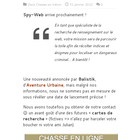
Dans
Chasses au trésor
31 janvier 2012
0
Spy-Web
arrive prochainement !
En tant que spécialiste de la
recherche de renseignement sur le
web, votre mission sera de parcourir
la toile afin de récolter indices et
énigmes pour localiser un dangereux
criminel… A bientôt !
Une nouveauté annoncée par
Balistik
,
d’
Aventure Urbaine
, mais malgré nos
informations, nous ne sommes pas en mesure de
vous révéler une date de lancement précise !
Nous avons toutefois pu obtenir de notre contact
😉 un avant goût d’une des futures «
cartes de
recherche
» (fictives => n’allez par harceler votre
boucher ni votre ami Julian).