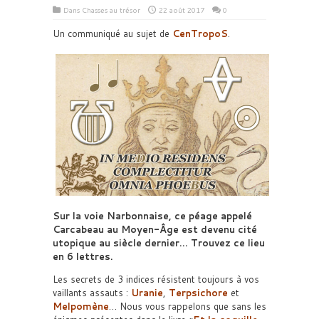
Dans
Chasses au trésor
22 août 2017
0
Un communiqué au sujet de
CenTropoS
.
Sur la voie Narbonnaise, ce péage appelé
Carcabeau au Moyen-Âge est devenu cité
utopique au siècle dernier… Trouvez ce lieu
en 6 lettres.
Les secrets de 3 indices résistent toujours à vos
vaillants assauts :
Uranie
,
Terpsichore
et
Melpomène
… Nous vous rappelons que sans les