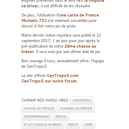
énigmes présentes dans le livre «
Et la coquille
se brisa
», il est difficile de les résoudre.
De plus, l’utilisation d’
une carte de France
Michelin 721
est vivement conseillée pour
réussir à finir notre jeu de piste.
Notre dernier indice-mystère sera publié le 22
septembre 2017, 1 an jour pour jour après la
pré-publication de notre
2ème chasse au
trésor
. Il sera suivi par une ultime aide de jeu.
Bon courage à tous, amicalement vôtre, l’équipe
de CenTropoS.
Le site officiel
CenTropoS.com
.
CenTropoS sur notre forum
.
Contient le(s) mot(s)-clé(s) :
CENTROPOS
CHASSE AU TRÉSOR
CHASSES AU TRÉSOR
CONTREMARQUE
EBOOK
ET LA COQUILLE SE BRISA
INDICE
LIVRE