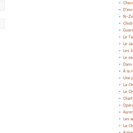
Chas
D’enc
N-Zo
Chick
Guard
Le Ta
Le Ja
Les S
Le se
Dans 
A la 
Une j
La Ch
Le Ch
Chart
Opéra
Auror
Les a
La Ch
Autre