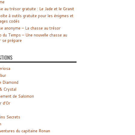
me
e au trésor gratuite : Le Jade et le Granit
oîte à outils gratuite pour les énigmes et
ages codés
e anonyme – La chasse au trésor
o du Temps – Une nouvelle chasse au
r se prépare
STIONS
riosa
ibur
e Diamond
& Crystal
gement de Salomon
ir d’Or
ns Secrets
m
ventures du capitaine Ronan