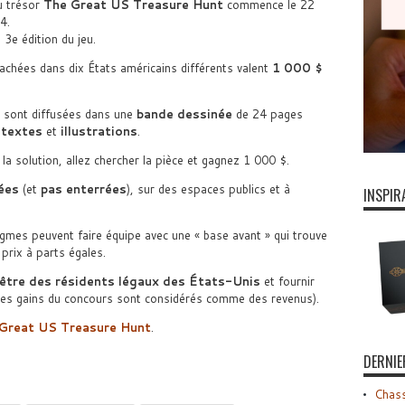
u trésor
The Great US Treasure Hunt
commence le 22
4.
a 3e édition du jeu.
achées dans dix États américains différents valent
1 000 $
 sont diffusées dans une
bande dessinée
de 24 pages
t
textes
et
illustrations
.
la solution, allez chercher la pièce et gagnez 1 000 $.
ées
(et
pas enterrées
), sur des espaces publics et à
INSPIR
nigmes peuvent faire équipe avec une « base avant » qui trouve
prix à parts égales.
 être des résidents légaux des États-Unis
et fournir
r les gains du concours sont considérés comme des revenus).
Great US Treasure Hunt
.
DERNIE
Chass