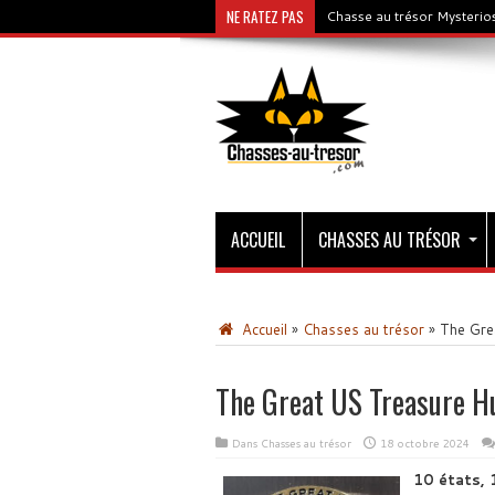
NE RATEZ PAS
Chasse au trésor Mysterios
ACCUEIL
CHASSES AU TRÉSOR
Accueil
»
Chasses au trésor
»
The Gre
The Great US Treasure H
Dans
Chasses au trésor
18 octobre 2024
10 états, 