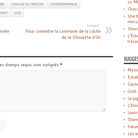
ou M
NÉE
CHASSE AU TRÉSOR
CONTREMARQUE
Chass
HUNT
USA
Une b
mess
Suivant :
Chass
urnée
Pour connaitre la commune de la cache
L’Éch
de la Chouette d’Or
tréso
SUGGE
Les champs requis sont surlignés
*
Myste
Exkal
Carin
Gold 
Le ju
L’Elix
Lueur
Chemi
Fatu
Les a