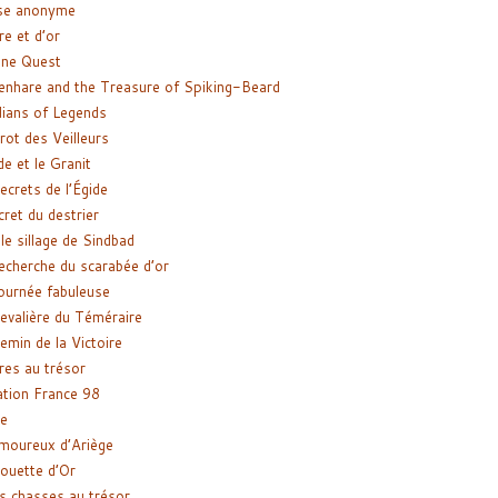
se anonyme
re et d’or
ne Quest
enhare and the Treasure of Spiking-Beard
ians of Legends
rot des Veilleurs
de et le Granit
ecrets de l’Égide
cret du destrier
le sillage de Sindbad
recherche du scarabée d’or
ournée fabuleuse
evalière du Téméraire
emin de la Victoire
res au trésor
tion France 98
e
moureux d’Ariège
ouette d’Or
s chasses au trésor