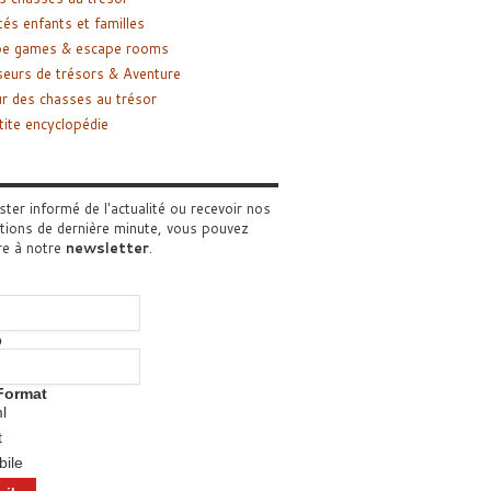
tés enfants et familles
pe games & escape rooms
eurs de trésors & Aventure
r des chasses au trésor
tite encyclopédie
ster informé de l'actualité ou recevoir nos
tions de dernière minute, vous pouvez
re à notre
newsletter
.
o
Format
l
t
ile