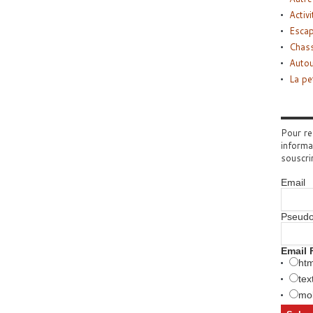
Activi
Esca
Chass
Autou
La pe
Pour re
informa
souscri
Email
Pseud
Email 
htm
tex
mob