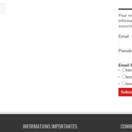
Pour re
informa
souscri
Email
Pseud
Email 
htm
tex
mob
INFORMATIONS IMPORTANTES
CONN