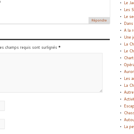
n
Le Ja
Les S
Le se
Répondre
Dans 
A la 
Une j
La Ch
Les champs requis sont surlignés
*
Le Ch
Chart
Opéra
Auror
Les a
La Ch
Autre
Activi
Esca
Chass
Autou
La pe