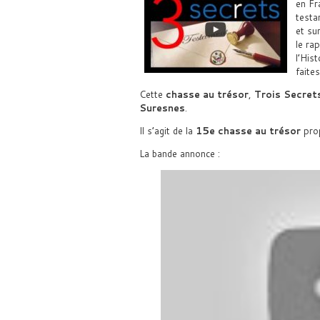
en Fr
testa
et su
le ra
l’Hist
faite
Cette
chasse au trésor
,
Trois Secret
Suresnes
.
Il s’agit de la
15e chasse au trésor
prop
La bande annonce :