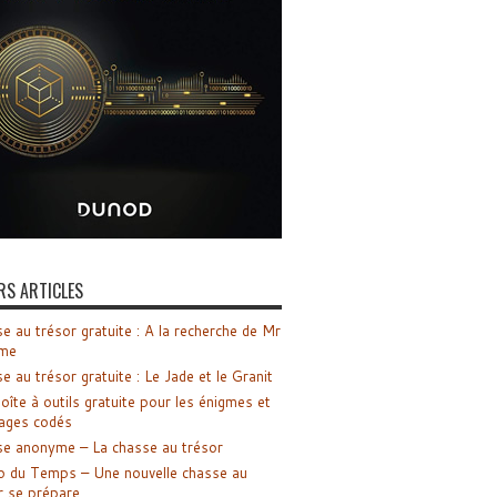
RS ARTICLES
e au trésor gratuite : A la recherche de Mr
me
e au trésor gratuite : Le Jade et le Granit
oîte à outils gratuite pour les énigmes et
ages codés
e anonyme – La chasse au trésor
o du Temps – Une nouvelle chasse au
r se prépare