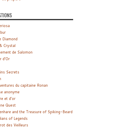
STIONS
riosa
ibur
e Diamond
& Crystal
gement de Salomon
ir d’Or
ns Secrets
m
ventures du capitaine Ronan
se anonyme
re et d’or
ne Quest
enhare and the Treasure of Spiking-Beard
ians of Legends
rot des Veilleurs