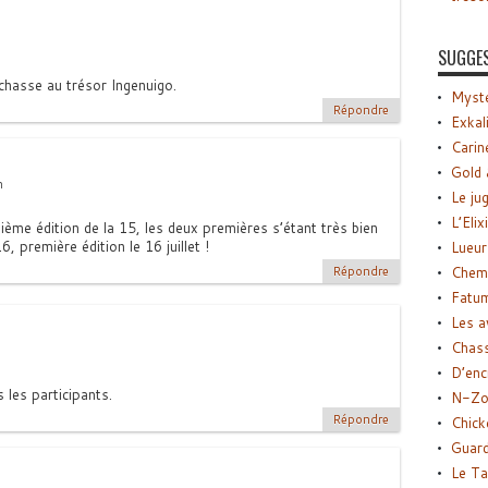
SUGGE
chasse au trésor Ingenuigo.
Myste
Répondre
Exkal
Carin
Gold 
n
Le ju
L’Elix
sième édition de la 15, les deux premières s’étant très bien
 première édition le 16 juillet !
Lueur
Répondre
Chemi
Fatu
Les a
Chas
D’enc
 les participants.
N-Zo
Répondre
Chick
Guard
Le Ta