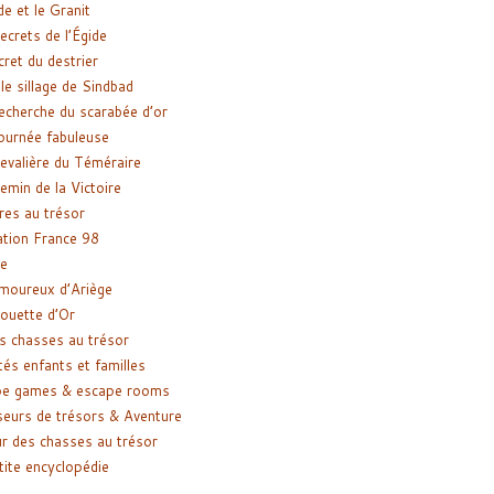
de et le Granit
ecrets de l’Égide
cret du destrier
le sillage de Sindbad
recherche du scarabée d’or
ournée fabuleuse
evalière du Téméraire
emin de la Victoire
res au trésor
tion France 98
e
moureux d’Ariège
ouette d’Or
s chasses au trésor
tés enfants et familles
pe games & escape rooms
eurs de trésors & Aventure
r des chasses au trésor
tite encyclopédie