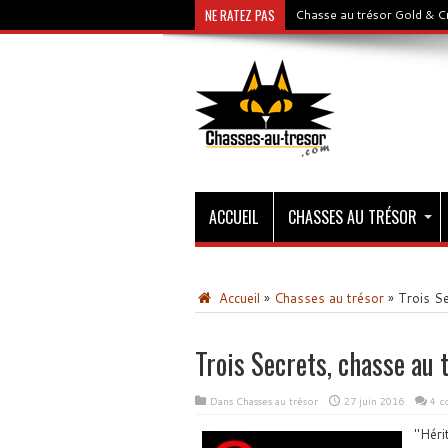
NE RATEZ PAS
Exkalibur – Chasse au tré
ACCUEIL
CHASSES AU TRÉSOR
Accueil
»
Chasses au trésor
»
Trois Se
Trois Secrets, chasse au 
Dans
Chasses au trésor
27 juin 2016
4 c
Héri