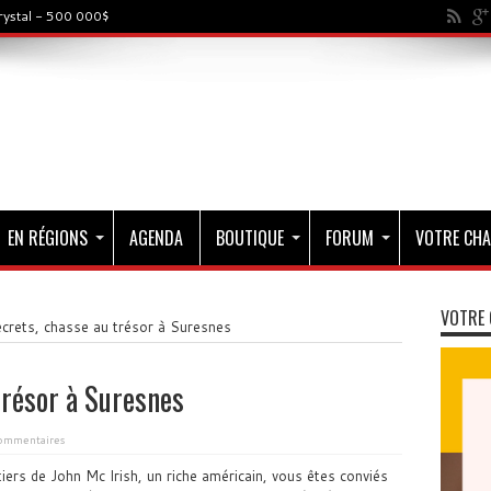
sor par le Puy du Fou - 250 000€
EN RÉGIONS
AGENDA
BOUTIQUE
FORUM
VOTRE CHA
VOTRE 
crets, chasse au trésor à Suresnes
trésor à Suresnes
ommentaires
tiers de John Mc Irish, un riche américain, vous êtes conviés