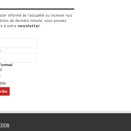
ster informé de l'actualité ou recevoir nos
tions de dernière minute, vous pouvez
re à notre
newsletter
.
o
Format
l
t
ile
EXION