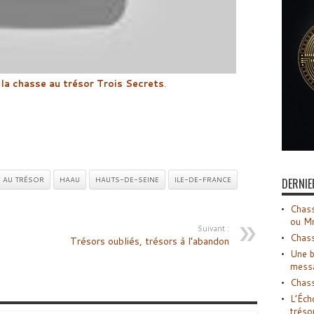
 la chasse au trésor Trois Secrets
.
 AU TRÉSOR
HAAU
HAUTS-DE-SEINE
ILE-DE-FRANCE
DERNIE
Chass
ou M
Suivant :
Chass
Trésors oubliés, trésors à l’abandon
Une b
mess
Chass
L’Éch
tréso