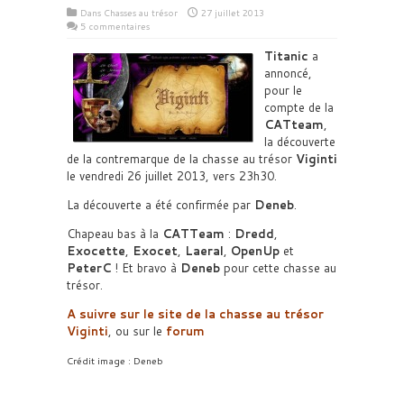
Dans
Chasses au trésor
27 juillet 2013
5 commentaires
Titanic
a
annoncé,
pour le
compte de la
CATteam
,
la découverte
de la contremarque de la chasse au trésor
Viginti
le vendredi 26 juillet 2013, vers 23h30.
La découverte a été confirmée par
Deneb
.
Chapeau bas à la
CATTeam
:
Dredd
,
Exocette
,
Exocet
,
Laeral
,
OpenUp
et
PeterC
! Et bravo à
Deneb
pour cette chasse au
trésor.
A suivre sur le site de la chasse au trésor
Viginti
, ou sur le
forum
Crédit image : Deneb