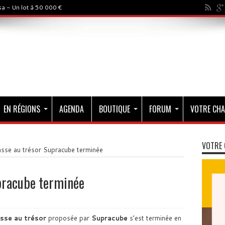
a - Un lot à 50 000 €
EN RÉGIONS
AGENDA
BOUTIQUE
FORUM
VOTRE CHA
VOTRE 
sse au trésor Supracube terminée
pracube terminée
sse au trésor
proposée par
Supracube
s’est terminée en