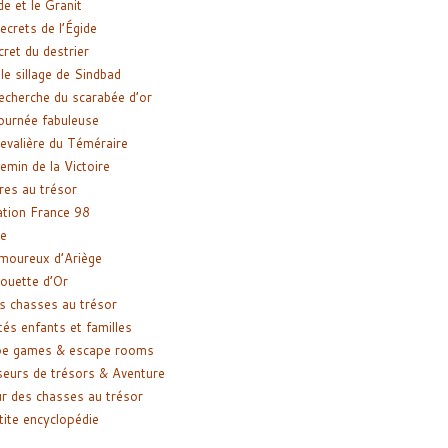
de et le Granit
ecrets de l’Égide
cret du destrier
le sillage de Sindbad
recherche du scarabée d’or
ournée fabuleuse
evalière du Téméraire
emin de la Victoire
res au trésor
tion France 98
e
moureux d’Ariège
ouette d’Or
s chasses au trésor
tés enfants et familles
pe games & escape rooms
eurs de trésors & Aventure
r des chasses au trésor
tite encyclopédie