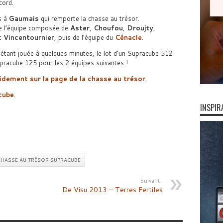
cord.
s à
Gaumais
qui remporte la chasse au trésor.
 de l’équipe composée de
Aster
,
Choufou
,
Droujty
,
t
Vincentournier
, puis de l’équipe du
Cénacle
.
s’étant jouée à quelques minutes, le lot d’un Supracube 512
upracube 125 pour les 2 équipes suivantes !
idement sur la page de la chasse au trésor
.
acube
.
INSPIR
HASSE AU TRÉSOR SUPRACUBE
Suivant :
De Visu 2013 – Terres Fertiles