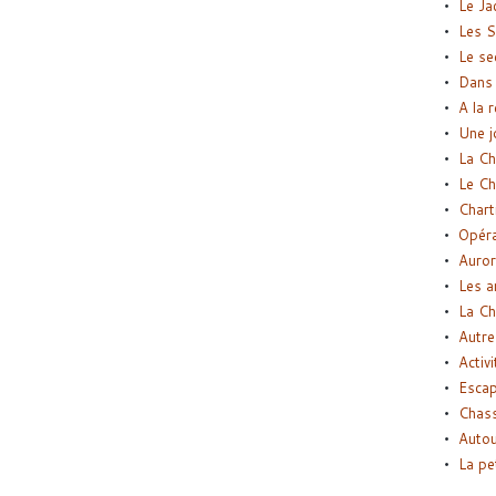
Le Ja
Les S
Le se
Dans 
A la 
Une j
La Ch
Le Ch
Chart
Opéra
Auror
Les a
La Ch
Autre
Activi
Esca
Chass
Autou
La pe