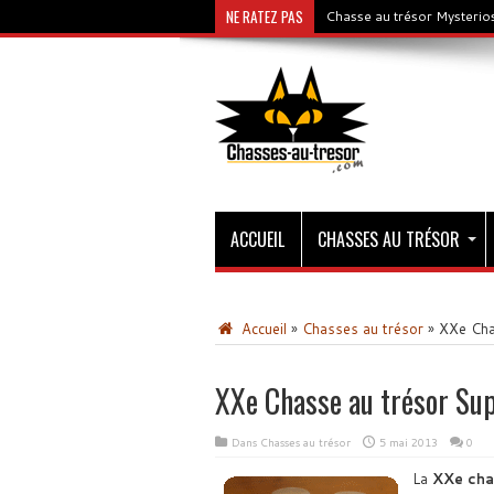
NE RATEZ PAS
Chasse au trésor Mysterios
ACCUEIL
CHASSES AU TRÉSOR
Accueil
»
Chasses au trésor
»
XXe Cha
XXe Chasse au trésor Su
Dans
Chasses au trésor
5 mai 2013
0
La
XXe cha