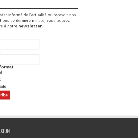
ster informé de l'actualité ou recevoir nos
tions de dernière minute, vous pouvez
re à notre
newsletter
.
o
Format
l
t
ile
EXION