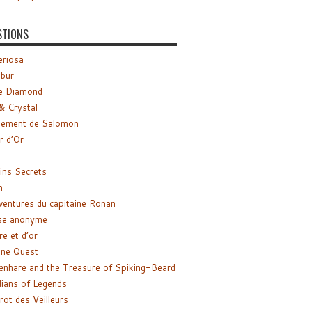
STIONS
riosa
ibur
e Diamond
& Crystal
gement de Salomon
ir d’Or
ns Secrets
m
ventures du capitaine Ronan
se anonyme
re et d’or
ne Quest
enhare and the Treasure of Spiking-Beard
ians of Legends
rot des Veilleurs