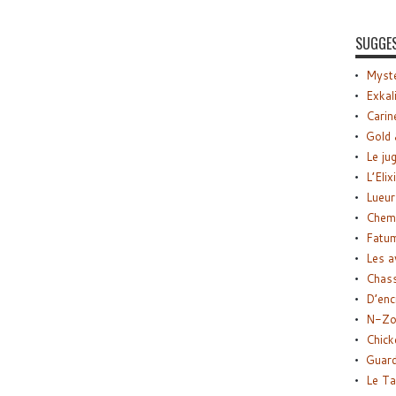
SUGGE
Myste
Exkal
Carin
Gold 
Le ju
L’Elix
Lueur
Chemi
Fatu
Les a
Chas
D’enc
N-Zo
Chick
Guard
Le Ta