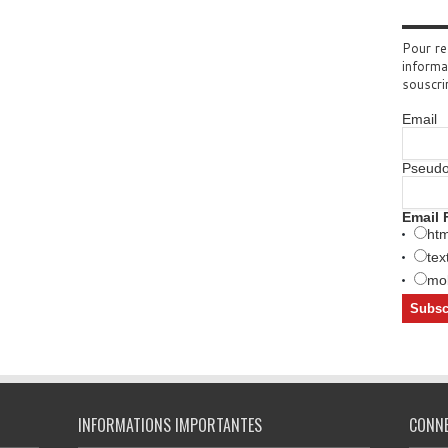
Pour re
informa
souscri
Email
Pseud
Email 
htm
tex
mob
INFORMATIONS IMPORTANTES
CONN