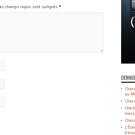
Les champs requis sont surlignés
*
DERNIE
Chass
ou M
Chass
Une b
mess
Chass
L’Éch
tréso