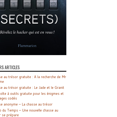
RS ARTICLES
e au trésor gratuite : A la recherche de Mr
me
e au trésor gratuite : Le Jade et le Granit
oîte à outils gratuite pour les énigmes et
ages codés
e anonyme – La chasse au trésor
o du Temps – Une nouvelle chasse au
r se prépare