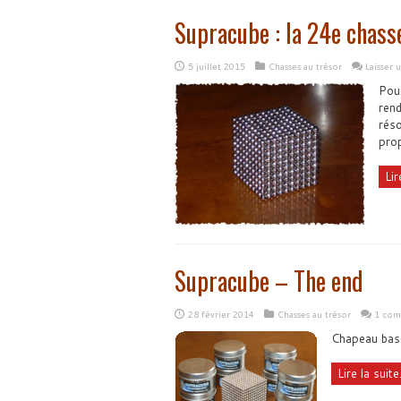
Supracube : la 24e chass
5 juillet 2015
Chasses au trésor
Laisser
Pour
rend
réso
pro
Lir
Supracube – The end
28 février 2014
Chasses au trésor
1 com
Chapeau bas 
Lire la suite.