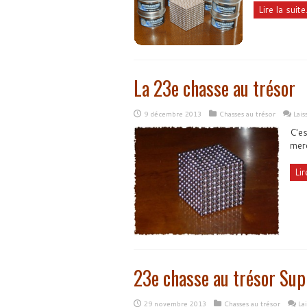
Lire la suite.
La 23e chasse au trésor
9 décembre 2013
Chasses au trésor
Lai
C'es
mer
Lir
23e chasse au trésor Su
29 novembre 2013
Chasses au trésor
La