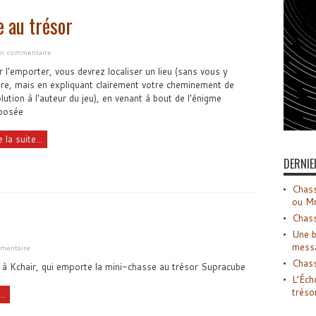
e au trésor
 un commentaire
 l'emporter, vous devrez localiser un lieu (sans vous y
re, mais en expliquant clairement votre cheminement de
lution à l'auteur du jeu), en venant à bout de l'énigme
posée
e la suite...
DERNIE
Chass
ou M
Chass
Une b
mess
mentaire
Chass
à Kchair, qui emporte la mini-chasse au trésor Supracube
L’Éch
tréso
..