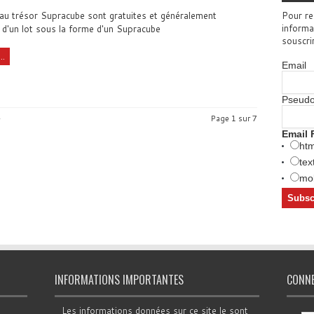
au trésor Supracube sont gratuites et généralement
Pour re
informa
d'un lot sous la forme d'un Supracube
souscri
..
Email
Pseud
»
Page 1 sur 7
Email 
htm
tex
mob
INFORMATIONS IMPORTANTES
CONN
Les informations données sur ce site le sont