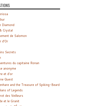
STIONS
riosa
ibur
e Diamond
& Crystal
gement de Salomon
ir d’Or
ns Secrets
m
ventures du capitaine Ronan
se anonyme
re et d’or
ne Quest
enhare and the Treasure of Spiking-Beard
ians of Legends
rot des Veilleurs
de et le Granit