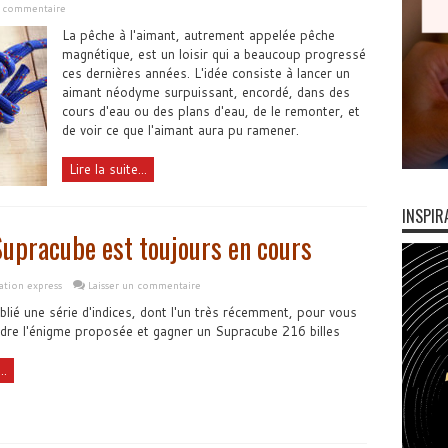
n commentaire
La pêche à l'aimant, autrement appelée pêche
magnétique, est un loisir qui a beaucoup progressé
ces dernières années. L'idée consiste à lancer un
aimant néodyme surpuissant, encordé, dans des
cours d'eau ou des plans d'eau, de le remonter, et
de voir ce que l'aimant aura pu ramener.
Lire la suite...
INSPIR
Supracube est toujours en cours
ation express
Laisser un commentaire
blié une série d'indices, dont l'un très récemment, pour vous
udre l'énigme proposée et gagner un Supracube 216 billes
..