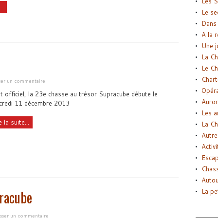
Les S
..
Le se
Dans 
A la 
Une j
La Ch
Le Ch
Chart
sser un commentaire
Opéra
t officiel, la 23e chasse au trésor Supracube débute le
Auror
credi 11 décembre 2013
Les a
e la suite...
La Ch
Autre
Activi
Esca
Chass
Autou
La pe
pracube
isser un commentaire