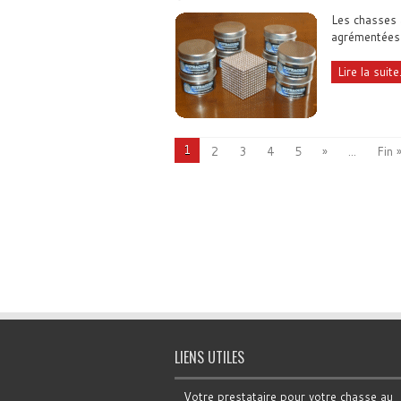
Les chasses 
agrémentées 
Lire la suite.
1
2
3
4
5
»
...
Fin 
LIENS UTILES
Votre prestataire pour votre chasse au