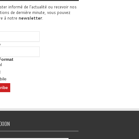
ster informé de l'actualité ou recevoir nos
tions de dernière minute, vous pouvez
re à notre
newsletter
.
o
Format
l
t
ile
EXION