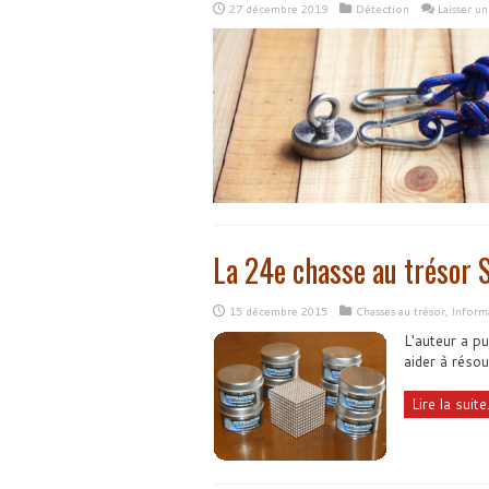
27 décembre 2019
Détection
Laisser u
La 24e chasse au trésor 
15 décembre 2015
Chasses au trésor
,
Inform
L'auteur a pu
aider à réso
Lire la suite.