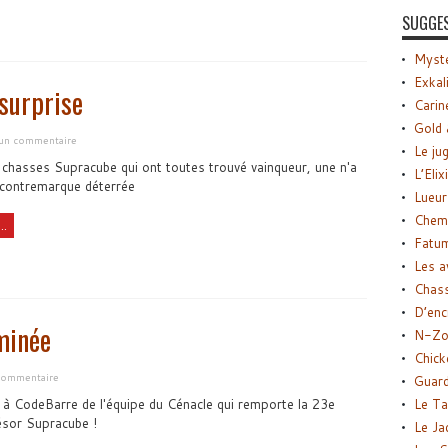
SUGGE
Myste
Exkal
surprise
Carin
Gold 
 un commentaire
Le ju
 chasses Supracube qui ont toutes trouvé vainqueur, une n'a
L’Elix
 contremarque déterrée
Lueur
Chemi
..
Fatu
Les a
Chas
D’enc
minée
N-Zo
Chick
commentaire
Guard
Le Ta
à CodeBarre de l'équipe du Cénacle qui remporte la 23e
ésor Supracube !
Le Ja