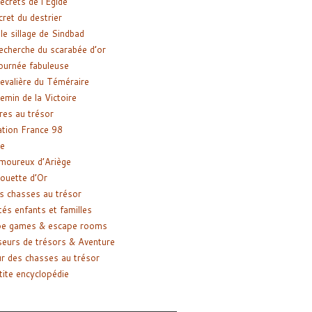
ecrets de l’Égide
cret du destrier
le sillage de Sindbad
recherche du scarabée d’or
ournée fabuleuse
evalière du Téméraire
emin de la Victoire
res au trésor
tion France 98
e
moureux d’Ariège
ouette d’Or
s chasses au trésor
tés enfants et familles
pe games & escape rooms
eurs de trésors & Aventure
r des chasses au trésor
tite encyclopédie