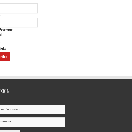
o
Format
l
t
ile
EXION