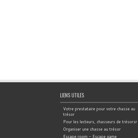
LIENS UTILES
Votre prestataire pour votre chasse au
trésor
Pour les lecteurs, chasseurs de trésorsr
Organiser une chasse au trésor
Escape room - Escape game