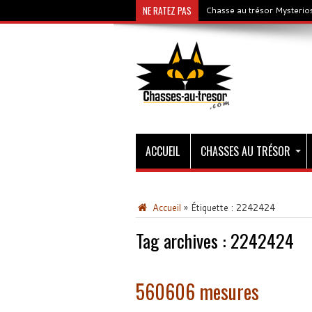
NE RATEZ PAS
Chasse au trésor Mysterios
ACCUEIL
CHASSES AU TRÉSOR
Accueil
»
Étiquette :
2242424
Tag archives :
2242424
560606 mesures