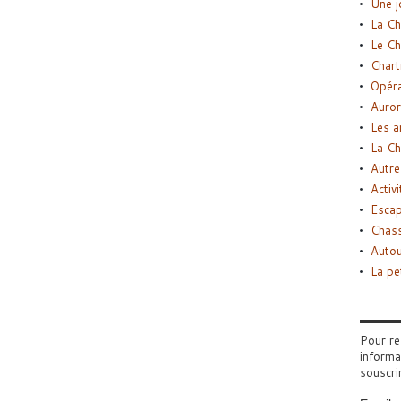
Une j
La Ch
Le Ch
Chart
Opéra
Auror
Les a
La Ch
Autre
Activi
Esca
Chass
Autou
La pe
Pour re
informa
souscri