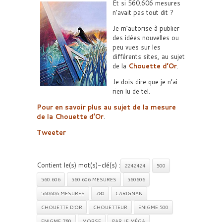
Et si 560.606 mesures
n’avait pas tout dit ?
Je m’autorise à publier
des idées nouvelles ou
peu vues sur les
différents sites, au sujet
de la
Chouette d’Or
.
Je dois dire que je n’ai
rien lu de tel.
Pour en savoir plus au sujet de la mesure
de la Chouette d’Or
.
Tweeter
Contient le(s) mot(s)-clé(s) :
2242424
500
560.606
560.606 MESURES
560606
560606 MESURES
780
CARIGNAN
CHOUETTE D'OR
CHOUETTEUR
ENIGME 500
ENIGME 780
MORSE
PAR LE MÉGA