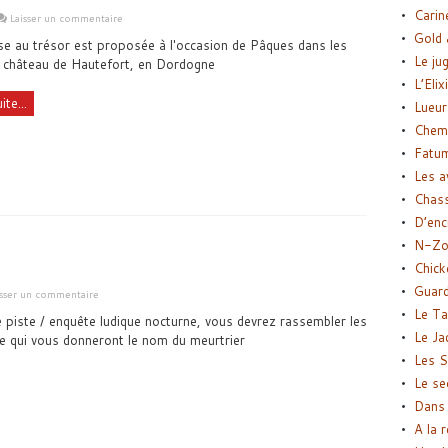
Carin
Laisser un commentaire
Gold 
e au trésor est proposée à l'occasion de Pâques dans les
Le ju
u château de Hautefort, en Dordogne
L’Elix
ite...
Lueur
Chemi
Fatu
Les a
Chas
D’enc
N-Zo
Chick
Guard
isser un commentaire
Le Ta
e piste / enquête ludique nocturne, vous devrez rassembler les
Le Ja
 qui vous donneront le nom du meurtrier
Les S
Le se
Dans 
A la 