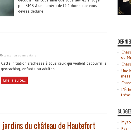
découvrir un code final que vous devrez envoyer
par SMS à un numéro de téléphone que vous
devrez déduire
DERNIE
Chass
Laisser un commentaire
ou M
Cette initiation s'adresse à tous ceux qui veulent découvrir le
Chass
geocaching, enfants ou adultes
Une b
mess
Lire la suite...
Chass
L’Éch
tréso
SUGGE
s jardins du château de Hautefort
Myste
Exkal