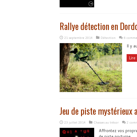
Rallye détection en Dor
21 septembre 2014
Détection
6 commen
Il y 
Lire 
Jeu de piste mystérieux 
23 juillet 2014
Chasses au trésor
2 comm
Affrontez vos propre
de piste nocturne...