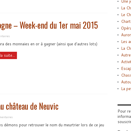
Une j
La Ch
Le Ch
Chart
dogne – Week-end du 1er mai 2015
Opéra
Auror
taires
Les a
aura des monnaies en or à gagner (ainsi que d'autres lots)
La Ch
Autre
la suite...
Activi
Esca
Chass
Autou
La pe
au château de Neuvic
Pour re
informa
entaires
souscri
s démons pour retrouver le nom du meurtrier lors de ce jeu