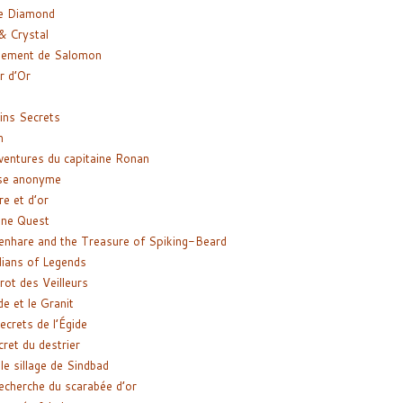
e Diamond
& Crystal
gement de Salomon
ir d’Or
ns Secrets
m
ventures du capitaine Ronan
se anonyme
re et d’or
ne Quest
enhare and the Treasure of Spiking-Beard
ians of Legends
rot des Veilleurs
de et le Granit
ecrets de l’Égide
cret du destrier
le sillage de Sindbad
recherche du scarabée d’or