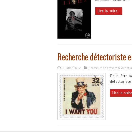
Lire la suite...
Recherche détectoriste 
3 juillet 2012
Chasseurs de trésors & Aventu
Peut-être av
détectoriste
Lire la suite.