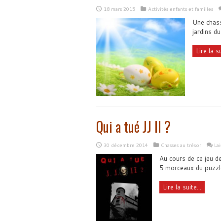
18 mars 2015
Activités enfants et familles
Une chass
jardins d
Lire la su
Qui a tué JJ II ?
30 décembre 2014
Chasses au trésor
La
Au cours de ce jeu d
5 morceaux du puzzle
Lire la suite...