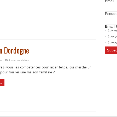
Email
Pseud
Email 
htm
tex
mob
en Dordogne
re
4 commentaires
ez-vous les compétences pour aider felipe, qui cherche un
 pour fouiller une maison familiale ?
..