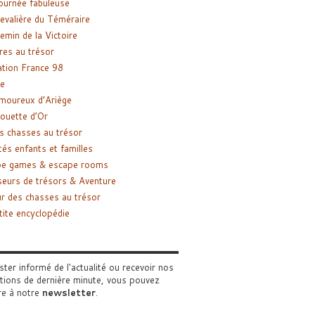
ournée fabuleuse
evalière du Téméraire
emin de la Victoire
res au trésor
tion France 98
e
moureux d’Ariège
ouette d’Or
s chasses au trésor
tés enfants et familles
pe games & escape rooms
eurs de trésors & Aventure
r des chasses au trésor
tite encyclopédie
ster informé de l'actualité ou recevoir nos
tions de dernière minute, vous pouvez
re à notre
newsletter
.