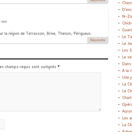
Répondre
Chas
D’enc
N-Zo
2 min
Chick
Guard
sur la région de Terrasson, Brive, Thenon, Périgueux.
Le Ta
Répondre
Le Ja
Les S
Le se
Dans 
Les champs requis sont surlignés
*
A la 
Une j
La Ch
Le Ch
Chart
Opéra
Auror
Les a
La Ch
Autre