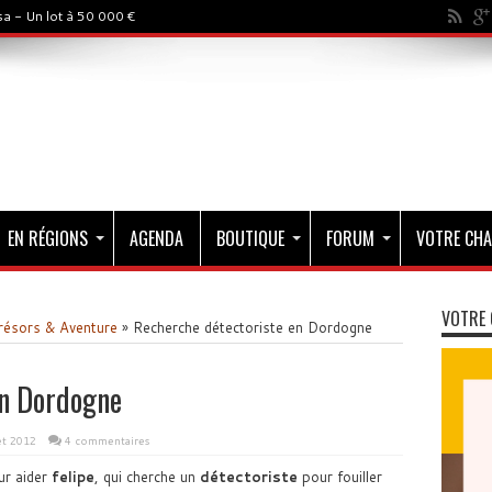
a - Un lot à 50 000 €
EN RÉGIONS
AGENDA
BOUTIQUE
FORUM
VOTRE CHA
VOTRE 
résors & Aventure
»
Recherche détectoriste en Dordogne
en Dordogne
let 2012
4 commentaires
ur aider
felipe
, qui cherche un
détectoriste
pour fouiller