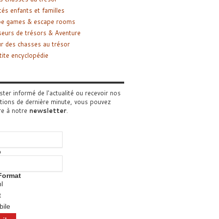
tés enfants et familles
pe games & escape rooms
eurs de trésors & Aventure
r des chasses au trésor
tite encyclopédie
ster informé de l'actualité ou recevoir nos
tions de dernière minute, vous pouvez
re à notre
newsletter
.
o
Format
l
t
ile