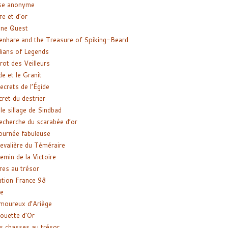
se anonyme
re et d’or
ne Quest
enhare and the Treasure of Spiking-Beard
ians of Legends
rot des Veilleurs
de et le Granit
ecrets de l’Égide
cret du destrier
le sillage de Sindbad
recherche du scarabée d’or
ournée fabuleuse
evalière du Téméraire
emin de la Victoire
res au trésor
tion France 98
e
moureux d’Ariège
ouette d’Or
s chasses au trésor