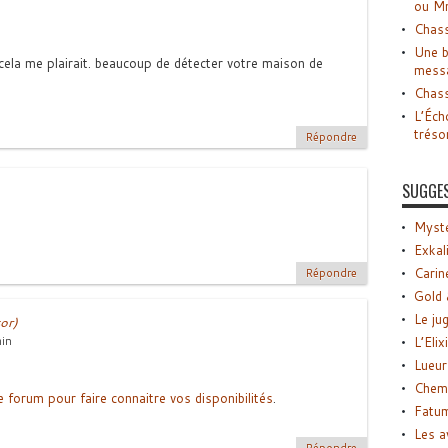
ou M
Chass
Une b
cela me plairait. beaucoup de détecter votre maison de
mess
Chass
L’Éch
tréso
Répondre
SUGGE
Myste
Exkal
Carin
Répondre
Gold 
Le ju
or)
L’Elix
min
Lueur
Chemi
e forum pour faire connaitre vos disponibilités
.
Fatu
Les a