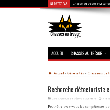
NE RATEZ PAS
Chasse au trésor Mysterios
ACCUEIL
CHASSES AU TRÉSOR
Accueil
»
Généralités
»
Chasseurs de t
Recherche détectoriste 
Dans
Chasseurs de trésors & Aventure
3 juil
Peut-être avez-vous les compétences po