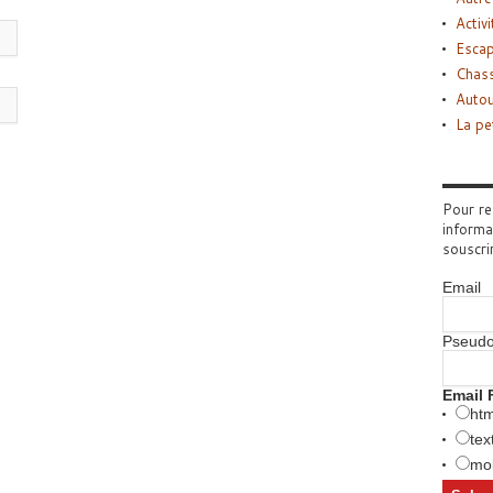
Activi
Esca
Chass
Autou
La pe
Pour re
informa
souscri
Email
Pseud
Email 
htm
tex
mob