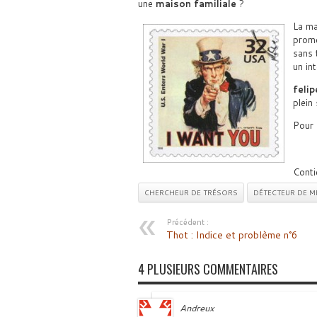
une
maison familiale
?
La ma
prome
sans 
un in
felip
plein
Pour
Contie
CHERCHEUR DE TRÉSORS
DÉTECTEUR DE M
Précédent :
Thot : Indice et problème n°6
4 PLUSIEURS COMMENTAIRES
Andreux