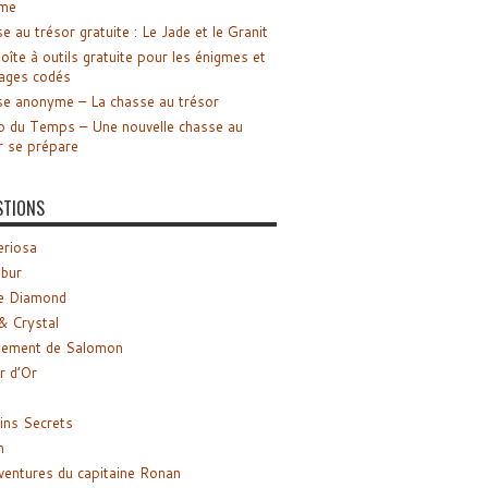
me
e au trésor gratuite : Le Jade et le Granit
oîte à outils gratuite pour les énigmes et
ages codés
e anonyme – La chasse au trésor
o du Temps – Une nouvelle chasse au
r se prépare
STIONS
riosa
ibur
e Diamond
& Crystal
gement de Salomon
ir d’Or
ns Secrets
m
ventures du capitaine Ronan