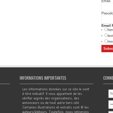
Email
Pseud
Email 
htm
tex
mob
INFORMATIONS IMPORTANTES
CONN
Les informations données sur ce site le sont
à titre indicatif. Il vous appartient de les
vérifier auprès des organisateurs, des
annonceurs ou de tout autre tiers cité.
Certaines illustrations et extraits sont © les
auteurs/éditeurs. Toutefois, nous retirerons