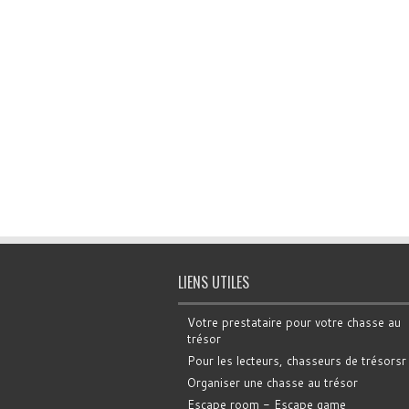
LIENS UTILES
Votre prestataire pour votre chasse au
trésor
Pour les lecteurs, chasseurs de trésorsr
Organiser une chasse au trésor
Escape room - Escape game