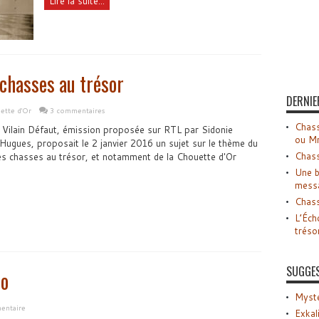
Lire la suite...
 chasses au trésor
DERNIE
ette d'Or
3 commentaires
Chass
 Vilain Défaut, émission proposée sur RTL par Sidonie
ou M
gues, proposait le 2 janvier 2016 un sujet sur le thème du
Chass
 des chasses au trésor, et notamment de la Chouette d'Or
Une b
mess
Chass
L’Éch
tréso
SUGGE
io
Myste
entaire
Exkal