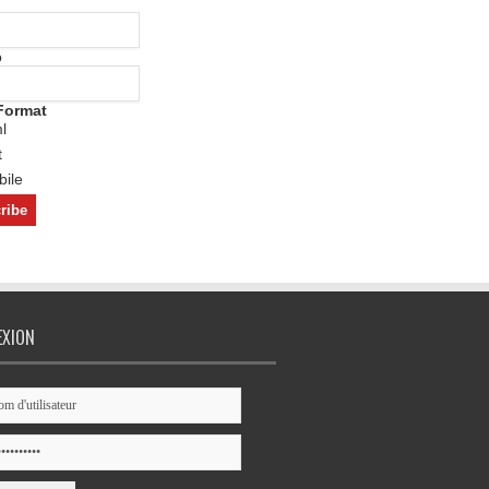
o
Format
l
t
ile
EXION