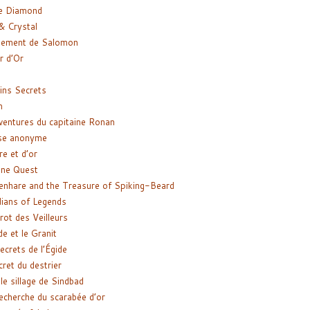
e Diamond
& Crystal
gement de Salomon
ir d’Or
ns Secrets
m
ventures du capitaine Ronan
se anonyme
re et d’or
ne Quest
enhare and the Treasure of Spiking-Beard
ians of Legends
rot des Veilleurs
de et le Granit
ecrets de l’Égide
cret du destrier
le sillage de Sindbad
recherche du scarabée d’or