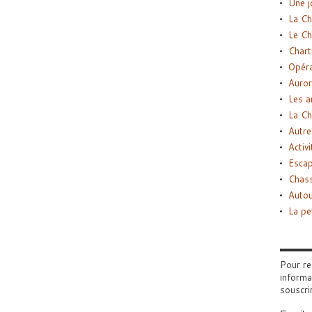
Une j
La Ch
Le Ch
Chart
Opéra
Auror
Les a
La Ch
Autre
Activi
Esca
Chass
Autou
La pe
Pour re
informa
souscri