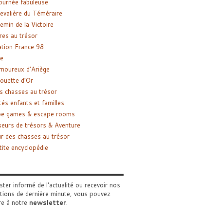
ournée fabuleuse
evalière du Téméraire
emin de la Victoire
res au trésor
tion France 98
e
moureux d’Ariège
ouette d’Or
s chasses au trésor
tés enfants et familles
pe games & escape rooms
eurs de trésors & Aventure
r des chasses au trésor
tite encyclopédie
ster informé de l'actualité ou recevoir nos
tions de dernière minute, vous pouvez
re à notre
newsletter
.