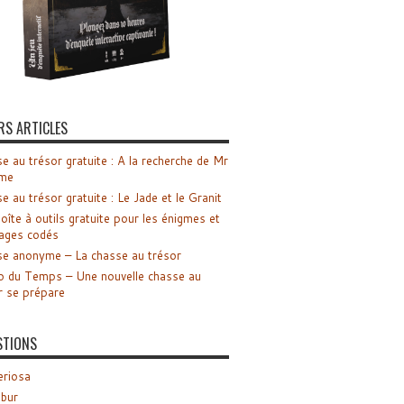
RS ARTICLES
e au trésor gratuite : A la recherche de Mr
me
e au trésor gratuite : Le Jade et le Granit
oîte à outils gratuite pour les énigmes et
ages codés
e anonyme – La chasse au trésor
o du Temps – Une nouvelle chasse au
r se prépare
STIONS
riosa
ibur