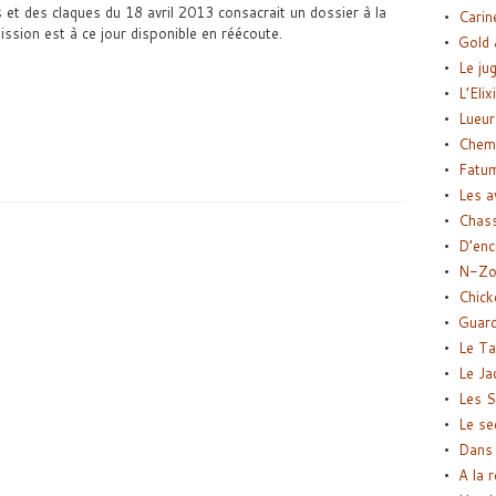
 et des claques du 18 avril 2013 consacrait un dossier à la
Carin
ssion est à ce jour disponible en réécoute.
Gold 
Le ju
L’Elix
Lueur
Chemi
Fatu
Les a
Chas
D’enc
N-Zo
Chick
Guard
Le Ta
Le Ja
Les S
Le se
Dans 
A la 