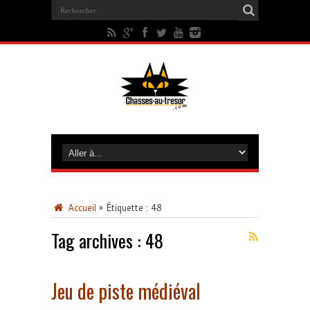
Accueil
»
Étiquette :
48
Tag archives :
48
Jeu de piste médiéval