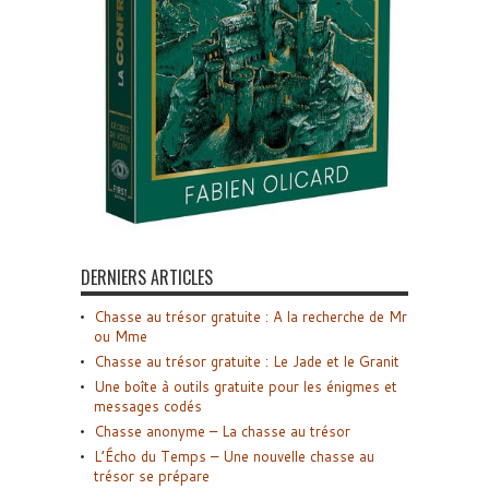
DERNIERS ARTICLES
Chasse au trésor gratuite : A la recherche de Mr
ou Mme
Chasse au trésor gratuite : Le Jade et le Granit
Une boîte à outils gratuite pour les énigmes et
messages codés
Chasse anonyme – La chasse au trésor
L’Écho du Temps – Une nouvelle chasse au
trésor se prépare