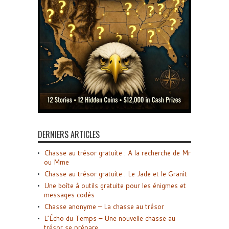
DERNIERS ARTICLES
Chasse au trésor gratuite : A la recherche de Mr
ou Mme
Chasse au trésor gratuite : Le Jade et le Granit
Une boîte à outils gratuite pour les énigmes et
messages codés
Chasse anonyme – La chasse au trésor
L’Écho du Temps – Une nouvelle chasse au
trésor se prépare