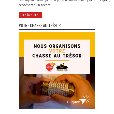
lanfairpwllgwyngyllgogerychwyrndrobwllllantysiliogogogoch,
représente un record.
Lire la suite...
VOTRE CHASSE AU TRÉSOR