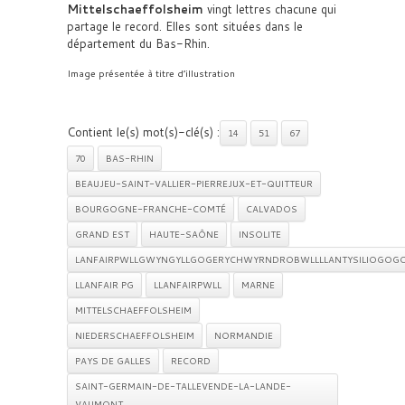
Mittelschaeffolsheim
vingt lettres chacune qui
partage le record. Elles sont situées dans le
département du Bas-Rhin.
Image présentée à titre d’illustration
Contient le(s) mot(s)-clé(s) :
14
51
67
70
BAS-RHIN
BEAUJEU-SAINT-VALLIER-PIERREJUX-ET-QUITTEUR
BOURGOGNE-FRANCHE-COMTÉ
CALVADOS
GRAND EST
HAUTE-SAÔNE
INSOLITE
LANFAIRPWLLGWYNGYLLGOGERYCHWYRNDROBWLLLLANTYSILIOGOG
LLANFAIR PG
LLANFAIRPWLL
MARNE
MITTELSCHAEFFOLSHEIM
NIEDERSCHAEFFOLSHEIM
NORMANDIE
PAYS DE GALLES
RECORD
SAINT-GERMAIN-DE-TALLEVENDE-LA-LANDE-
VAUMONT