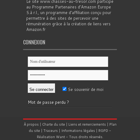
Le site www.chasses-au-tresor.com participe
au Programme Partenaires d’Amazon Europe
S.à r.l., un programme d’affiliation conçu pour
permettre à des sites de percevoir une
rémunération grâce à la création de liens vers
Amazon.fr
CONNEXION
Se souvenir de moi
Mot de passe perdu ?
À propos
|
Charte du site
|
Liens et remerciements
|
Plan
du site
|
Traceurs
|
Informations légales
|
RGPD
-
Réalisation
Want
- Tous droits réservés.