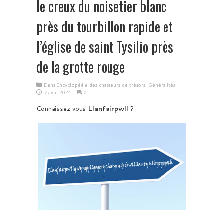
le creux du noisetier blanc
près du tourbillon rapide et
l’église de saint Tysilio près
de la grotte rouge
Dans
Encyclopédie des chasseurs de trésors
,
Généralités
7 avril 2024
0
Connaissez vous
Llanfairpwll
?