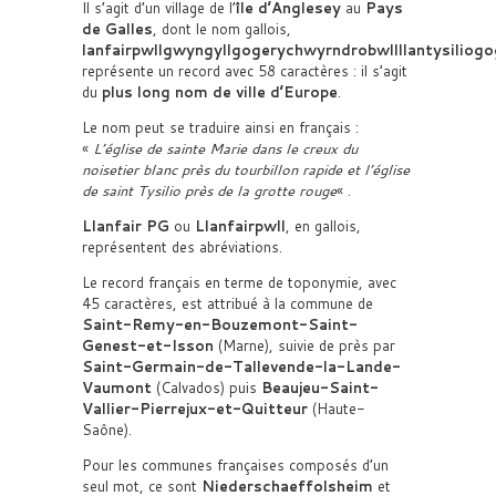
Il s’agit d’un village de l’
île d’Anglesey
au
Pays
de Galles
, dont le nom gallois,
lanfairpwllgwyngyllgogerychwyrndrobwllllantysiliog
représente un record avec 58 caractères : il s’agit
du
plus long nom de ville d’Europe
.
Le nom peut se traduire ainsi en français :
«
L’église de sainte Marie dans le creux du
noisetier blanc près du tourbillon rapide et l’église
de saint Tysilio près de la grotte rouge
« .
Llanfair PG
ou
Llanfairpwll
, en gallois,
représentent des abréviations.
Le record français en terme de toponymie, avec
45 caractères, est attribué à la commune de
Saint-Remy-en-Bouzemont-Saint-
Genest-et-Isson
(Marne), suivie de près par
Saint-Germain-de-Tallevende-la-Lande-
Vaumont
(Calvados) puis
Beaujeu-Saint-
Vallier-Pierrejux-et-Quitteur
(Haute-
Saône).
Pour les communes françaises composés d’un
seul mot, ce sont
Niederschaeffolsheim
et