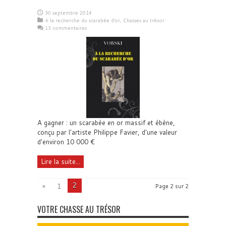
30 septembre 2014
A la recherche du scarabée d'or
,
Chasses au trésor
13 commentaires
A gagner : un scarabée en or massif et ébène,
conçu par l'artiste Philippe Favier, d'une valeur
d'environ 10 000 €
Lire la suite...
2
«
1
Page 2 sur 2
VOTRE CHASSE AU TRÉSOR