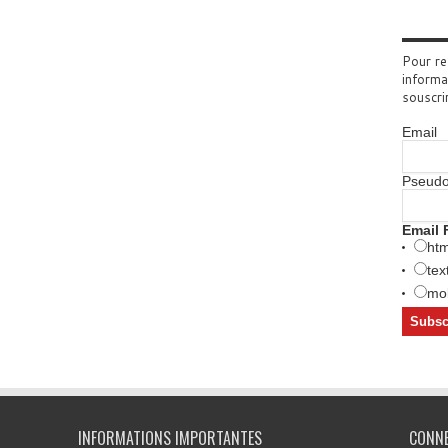
Pour re
informa
souscri
Email
Pseud
Email 
htm
tex
mob
INFORMATIONS IMPORTANTES
CONN