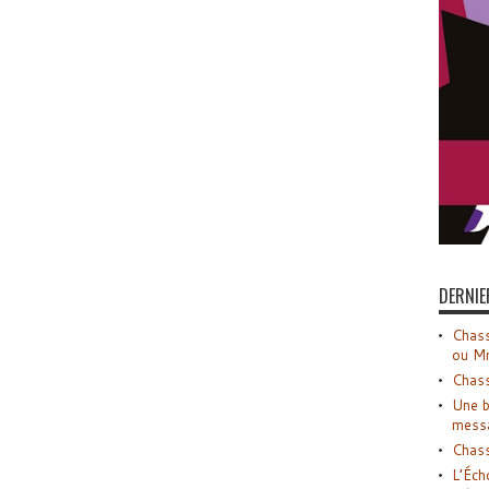
DERNIE
Chass
ou M
Chass
Une b
mess
Chass
L’Éch