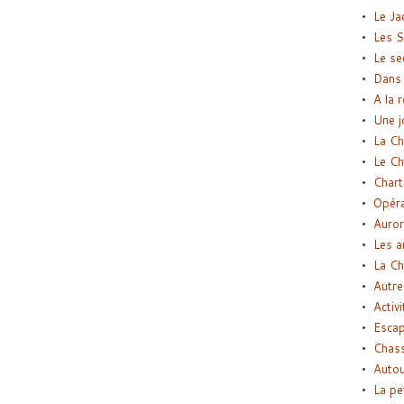
Le Ja
Les S
Le se
Dans 
A la 
Une j
La Ch
Le Ch
Chart
Opéra
Auror
Les a
La Ch
Autre
Activi
Esca
Chass
Autou
La pe