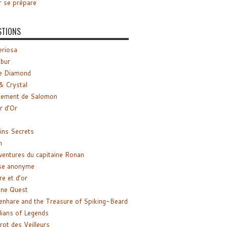
r se prépare
STIONS
riosa
ibur
e Diamond
& Crystal
gement de Salomon
ir d’Or
ns Secrets
m
ventures du capitaine Ronan
se anonyme
re et d’or
ne Quest
enhare and the Treasure of Spiking-Beard
ians of Legends
rot des Veilleurs