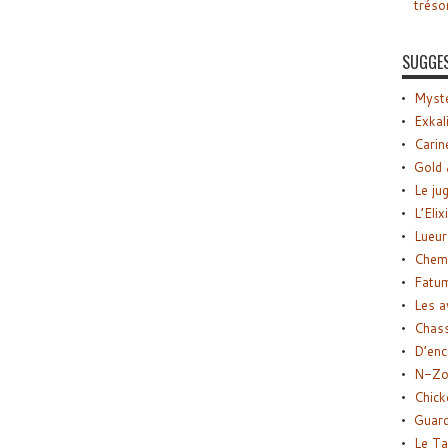
tréso
SUGGE
Myste
Exkal
Carin
Gold 
Le ju
L’Elix
Lueur
Chemi
Fatu
Les a
Chas
D’enc
N-Zo
Chick
Guard
Le Ta