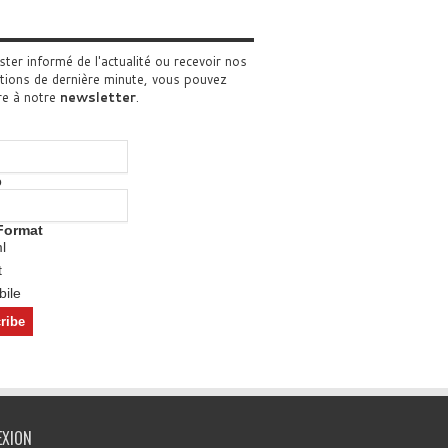
ster informé de l'actualité ou recevoir nos
tions de dernière minute, vous pouvez
re à notre
newsletter
.
o
Format
l
t
ile
EXION