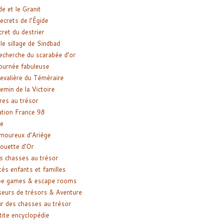
de et le Granit
ecrets de l’Égide
cret du destrier
le sillage de Sindbad
recherche du scarabée d’or
ournée fabuleuse
evalière du Téméraire
emin de la Victoire
res au trésor
tion France 98
e
moureux d’Ariège
ouette d’Or
s chasses au trésor
tés enfants et familles
pe games & escape rooms
eurs de trésors & Aventure
r des chasses au trésor
tite encyclopédie