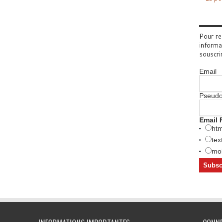
Pour re
informa
souscri
Email
Pseud
Email 
htm
tex
mob