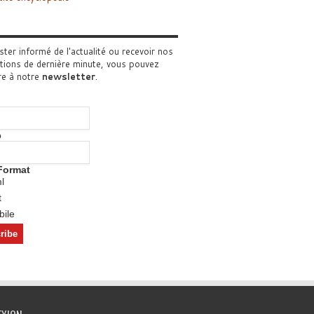
ster informé de l'actualité ou recevoir nos
tions de dernière minute, vous pouvez
re à notre
newsletter
.
o
Format
l
t
ile