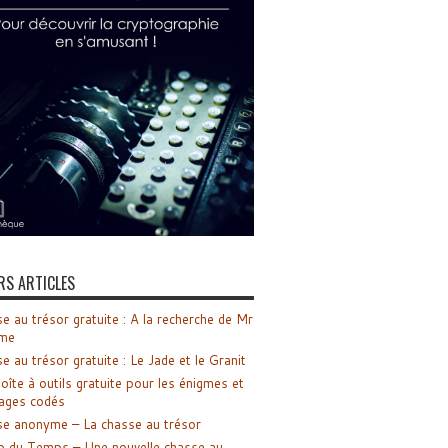
RS ARTICLES
e au trésor gratuite : A la recherche de Mr
me
e au trésor gratuite : Le Jade et le Granit
oîte à outils gratuite pour les énigmes et
ages codés
e anonyme – La chasse au trésor
o du Temps – Une nouvelle chasse au