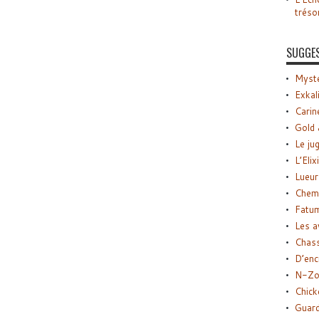
tréso
SUGGE
Myste
Exkal
Carin
Gold 
Le ju
L’Elix
Lueur
Chemi
Fatu
Les a
Chas
D’enc
N-Zo
Chick
Guard