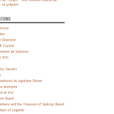
r se prépare
STIONS
riosa
ibur
e Diamond
& Crystal
gement de Salomon
ir d’Or
ns Secrets
m
ventures du capitaine Ronan
se anonyme
re et d’or
ne Quest
enhare and the Treasure of Spiking-Beard
ians of Legends