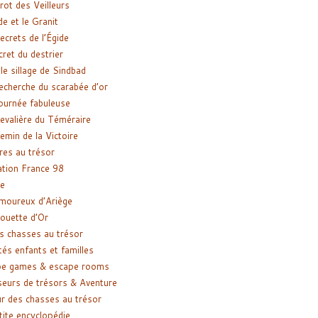
rot des Veilleurs
de et le Granit
ecrets de l’Égide
cret du destrier
le sillage de Sindbad
recherche du scarabée d’or
ournée fabuleuse
evalière du Téméraire
emin de la Victoire
res au trésor
tion France 98
e
moureux d’Ariège
ouette d’Or
s chasses au trésor
tés enfants et familles
pe games & escape rooms
eurs de trésors & Aventure
r des chasses au trésor
tite encyclopédie