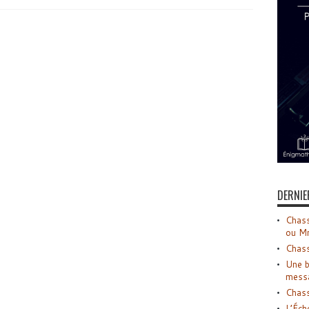
DERNIE
Chass
ou M
Chass
Une b
mess
Chass
L’Éch