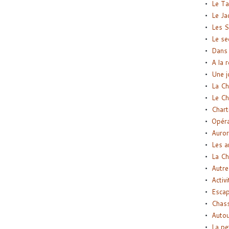
Le Ta
Le Ja
Les S
Le se
Dans 
A la 
Une j
La Ch
Le Ch
Chart
Opéra
Auror
Les a
La Ch
Autre
Activi
Esca
Chass
Autou
La pe