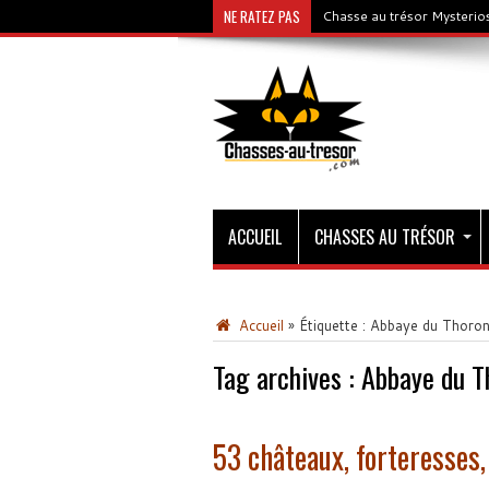
NE RATEZ PAS
Chasse au trésor Mysterios
ACCUEIL
CHASSES AU TRÉSOR
Accueil
»
Étiquette :
Abbaye du Thoron
Tag archives :
Abbaye du T
53 châteaux, forteresses,