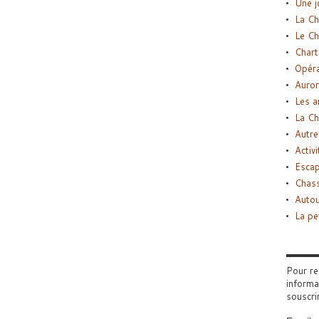
Une j
La Ch
Le Ch
Chart
Opéra
Auror
Les a
La Ch
Autre
Activi
Esca
Chass
Autou
La pe
Pour re
informa
souscri