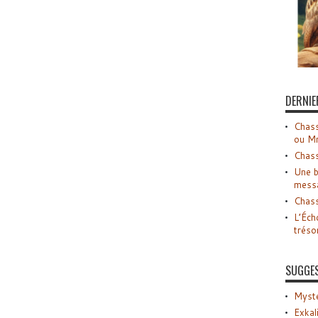
DERNIE
Chass
ou M
Chass
Une b
mess
Chass
L’Éch
tréso
SUGGE
Myste
Exkal