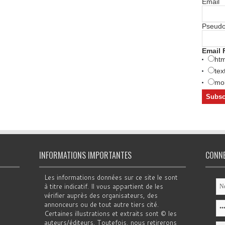
Email
Pseud
Email 
htm
tex
mob
INFORMATIONS IMPORTANTES
CONN
Les informations données sur ce site le sont
à titre indicatif. Il vous appartient de les
vérifier auprès des organisateurs, des
annonceurs ou de tout autre tiers cité.
Certaines illustrations et extraits sont © les
auteurs/éditeurs. Toutefois, nous retirerons