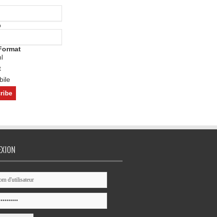
o
Format
l
t
ile
EXION