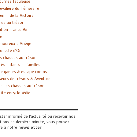
ournée fabuleuse
evalière du Téméraire
emin de la Victoire
res au trésor
tion France 98
e
moureux d’Ariège
ouette d’Or
s chasses au trésor
tés enfants et familles
pe games & escape rooms
eurs de trésors & Aventure
r des chasses au trésor
tite encyclopédie
ster informé de l'actualité ou recevoir nos
tions de dernière minute, vous pouvez
re à notre
newsletter
.