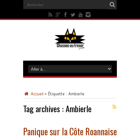
Accueil
»
Étiquette :
Ambierle
Tag archives :
Ambierle
Panique sur la Côte Roannaise