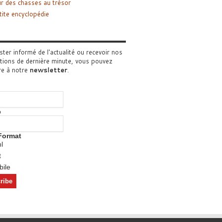
r des chasses au trésor
tite encyclopédie
ster informé de l'actualité ou recevoir nos
tions de dernière minute, vous pouvez
re à notre
newsletter
.
o
Format
l
t
ile