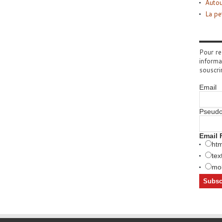
Autou
La pe
Pour re
informa
souscri
Email
Pseud
Email 
htm
tex
mob