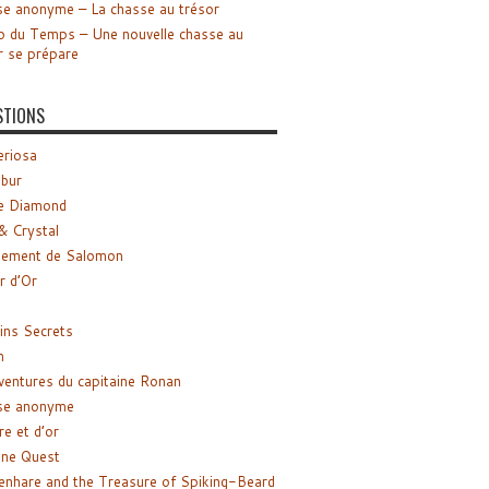
e anonyme – La chasse au trésor
o du Temps – Une nouvelle chasse au
r se prépare
STIONS
riosa
ibur
e Diamond
& Crystal
gement de Salomon
ir d’Or
ns Secrets
m
ventures du capitaine Ronan
se anonyme
re et d’or
ne Quest
enhare and the Treasure of Spiking-Beard