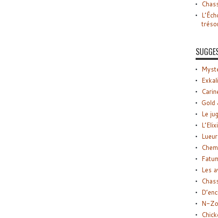
Chass
L’Éch
tréso
SUGGE
Myste
Exkal
Carin
Gold 
Le ju
L’Elix
Lueur
Chemi
Fatu
Les a
Chas
D’enc
N-Zo
Chick