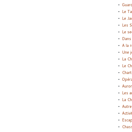
Guard
Le Ta
Le Ja
Les S
Le se
Dans 
A la 
Une j
La Ch
Le Ch
Chart
Opéra
Auror
Les a
La Ch
Autre
Activi
Esca
Chass