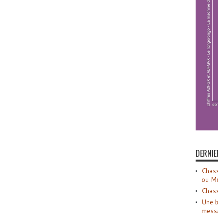
DERNIE
Chass
ou M
Chass
Une b
mess