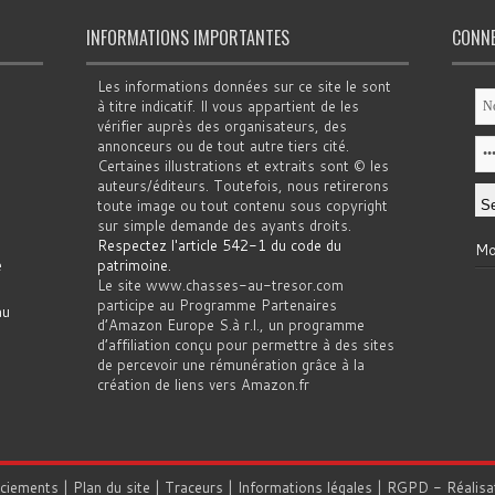
INFORMATIONS IMPORTANTES
CONN
Les informations données sur ce site le sont
à titre indicatif. Il vous appartient de les
vérifier auprès des organisateurs, des
annonceurs ou de tout autre tiers cité.
Certaines illustrations et extraits sont © les
auteurs/éditeurs. Toutefois, nous retirerons
toute image ou tout contenu sous copyright
sur simple demande des ayants droits.
Respectez l'article 542-1 du code du
Mo
e
patrimoine
.
Le site www.chasses-au-tresor.com
participe au Programme Partenaires
au
d’Amazon Europe S.à r.l., un programme
d’affiliation conçu pour permettre à des sites
de percevoir une rémunération grâce à la
création de liens vers Amazon.fr
rciements
|
Plan du site
|
Traceurs
|
Informations légales
|
RGPD
- Réalisa