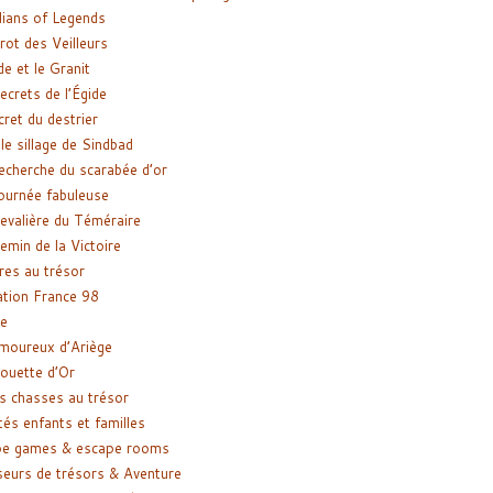
ians of Legends
rot des Veilleurs
de et le Granit
ecrets de l’Égide
cret du destrier
le sillage de Sindbad
recherche du scarabée d’or
ournée fabuleuse
evalière du Téméraire
emin de la Victoire
res au trésor
tion France 98
e
moureux d’Ariège
ouette d’Or
s chasses au trésor
tés enfants et familles
pe games & escape rooms
eurs de trésors & Aventure