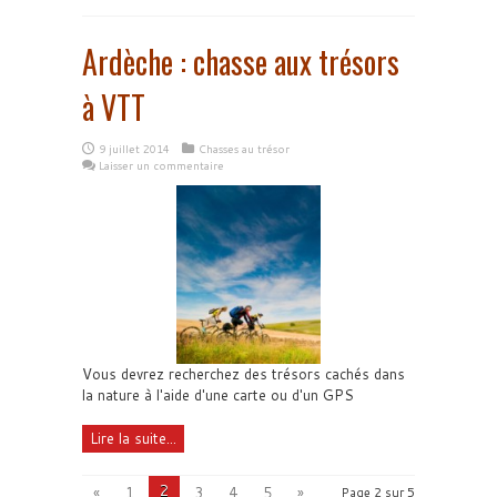
Ardèche : chasse aux trésors
à VTT
9 juillet 2014
Chasses au trésor
Laisser un commentaire
Vous devrez recherchez des trésors cachés dans
la nature à l'aide d'une carte ou d'un GPS
Lire la suite...
2
«
1
3
4
5
»
Page 2 sur 5