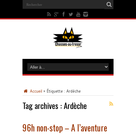
Accueil
»
Étiquette :
Ardèche
Tag archives :
Ardèche
96h non-stop – A l’aventure