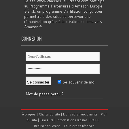
Le site www.chasses-au-tresor.com participe
au Programme Partenaires d’Amazon Europe
S.à r.l., un programme d’affiliation conçu pour
permettre à des sites de percevoir une
rémunération grâce à la création de liens vers
Amazon.fr
CONNEXION
Se souvenir de moi
Mot de passe perdu ?
À propos
|
Charte du site
|
Liens et remerciements
|
Plan
du site
|
Traceurs
|
Informations légales
|
RGPD
-
Réalisation
Want
- Tous droits réservés.