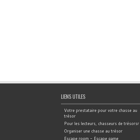
LIENS UTILES
Votre prestataire pour votre chasse au
trésor
Pour les lecteurs, chasseurs de trésorsr
Organiser une chasse au trésor
Escape room - Escape game