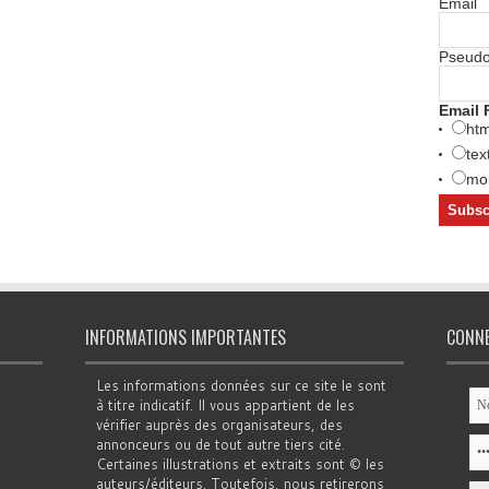
Email
Pseud
Email 
htm
tex
mob
INFORMATIONS IMPORTANTES
CONN
Les informations données sur ce site le sont
à titre indicatif. Il vous appartient de les
vérifier auprès des organisateurs, des
annonceurs ou de tout autre tiers cité.
Certaines illustrations et extraits sont © les
auteurs/éditeurs. Toutefois, nous retirerons