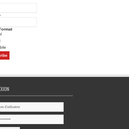
o
Format
l
t
ile
EXION