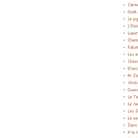
Carin
Gold 
Le ju
L’Elix
Lueur
Chemi
Fatu
Les a
Chas
D’enc
N-Zo
Chick
Guard
Le Ta
Le Ja
Les S
Le se
Dans 
A la 