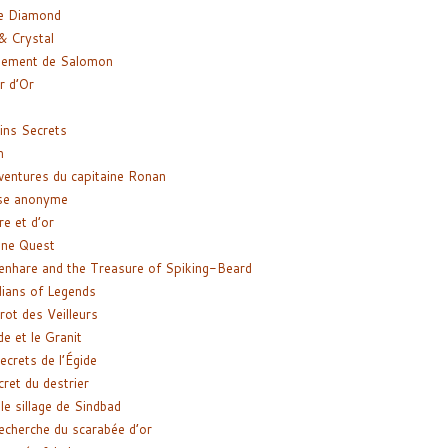
e Diamond
& Crystal
gement de Salomon
ir d’Or
ns Secrets
m
ventures du capitaine Ronan
se anonyme
re et d’or
ne Quest
enhare and the Treasure of Spiking-Beard
ians of Legends
rot des Veilleurs
de et le Granit
ecrets de l’Égide
cret du destrier
le sillage de Sindbad
recherche du scarabée d’or