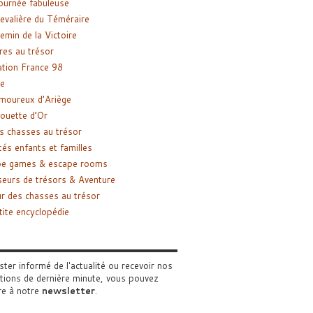
ournée fabuleuse
evalière du Téméraire
emin de la Victoire
res au trésor
tion France 98
e
moureux d’Ariège
ouette d’Or
s chasses au trésor
tés enfants et familles
pe games & escape rooms
eurs de trésors & Aventure
r des chasses au trésor
tite encyclopédie
ster informé de l'actualité ou recevoir nos
tions de dernière minute, vous pouvez
re à notre
newsletter
.