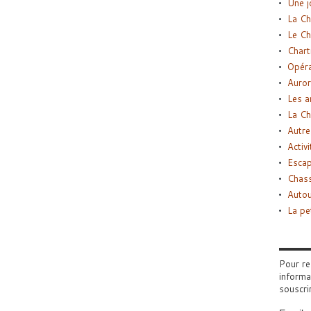
Une j
La Ch
Le Ch
Chart
Opéra
Auror
Les a
La Ch
Autre
Activi
Esca
Chass
Autou
La pe
Pour re
informa
souscri