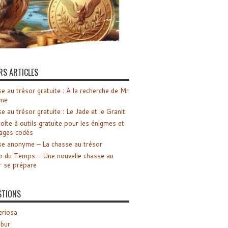
RS ARTICLES
e au trésor gratuite : A la recherche de Mr
me
e au trésor gratuite : Le Jade et le Granit
oîte à outils gratuite pour les énigmes et
ages codés
e anonyme – La chasse au trésor
o du Temps – Une nouvelle chasse au
r se prépare
STIONS
riosa
ibur