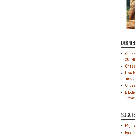
DERNIE
Chass
ou M
Chass
Une b
mess
Chass
L’Éch
tréso
SUGGE
Myste
Exkal