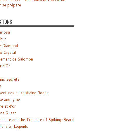
r se prépare
STIONS
riosa
ibur
e Diamond
& Crystal
gement de Salomon
ir d’Or
ns Secrets
m
ventures du capitaine Ronan
se anonyme
re et d’or
ne Quest
enhare and the Treasure of Spiking-Beard
ians of Legends