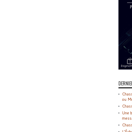
DERNIE
Chass
ou M
Chass
Une b
mess
Chass
L’Éch