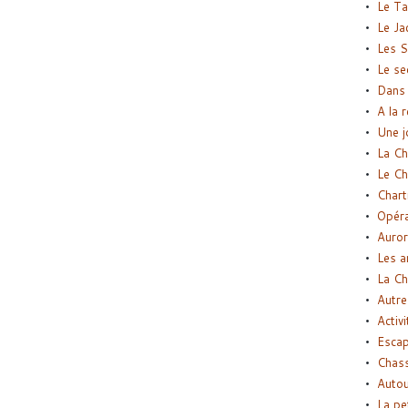
Le Ta
Le Ja
Les S
Le se
Dans 
A la 
Une j
La Ch
Le Ch
Chart
Opéra
Auror
Les a
La Ch
Autre
Activi
Esca
Chass
Autou
La pe