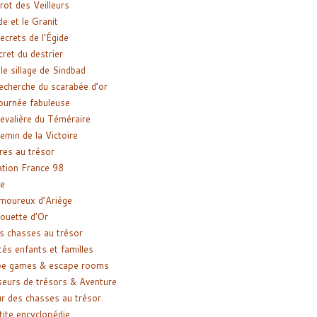
rot des Veilleurs
de et le Granit
ecrets de l’Égide
cret du destrier
le sillage de Sindbad
recherche du scarabée d’or
ournée fabuleuse
evalière du Téméraire
emin de la Victoire
res au trésor
tion France 98
e
moureux d’Ariège
ouette d’Or
s chasses au trésor
tés enfants et familles
pe games & escape rooms
eurs de trésors & Aventure
r des chasses au trésor
tite encyclopédie