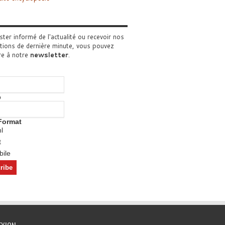
ster informé de l'actualité ou recevoir nos
tions de dernière minute, vous pouvez
re à notre
newsletter
.
o
Format
l
t
ile