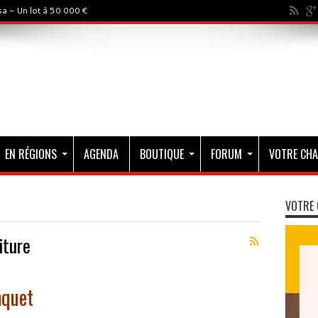
a - Un lot à 50 000 €
EN RÉGIONS
AGENDA
BOUTIQUE
FORUM
VOTRE CHA
VOTRE 
iture
nquet