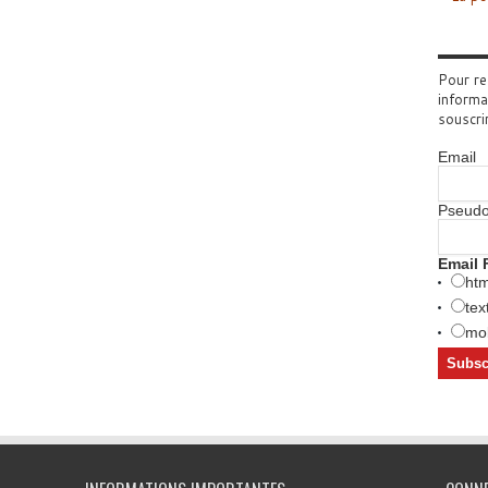
Pour re
informa
souscri
Email
Pseud
Email 
htm
tex
mob