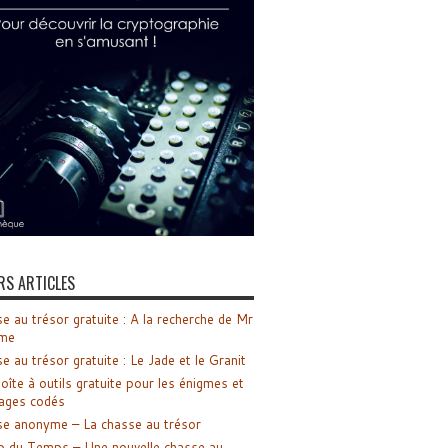
RS ARTICLES
e au trésor gratuite : A la recherche de Mr
me
e au trésor gratuite : Le Jade et le Granit
oîte à outils gratuite pour les énigmes et
ages codés
e anonyme – La chasse au trésor
o du Temps – Une nouvelle chasse au