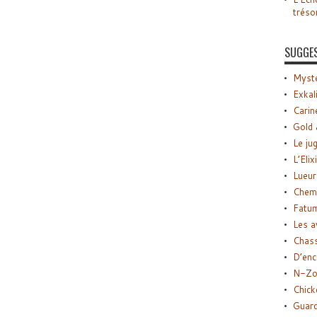
tréso
SUGGE
Myste
Exkal
Carin
Gold 
Le ju
L’Elix
Lueur
Chemi
Fatu
Les a
Chas
D’enc
N-Zo
Chick
Guard