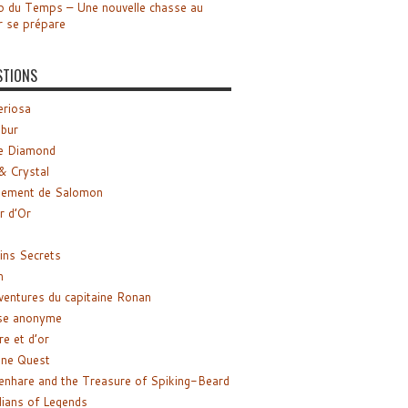
o du Temps – Une nouvelle chasse au
r se prépare
STIONS
riosa
ibur
e Diamond
& Crystal
gement de Salomon
ir d’Or
ns Secrets
m
ventures du capitaine Ronan
se anonyme
re et d’or
ne Quest
enhare and the Treasure of Spiking-Beard
ians of Legends