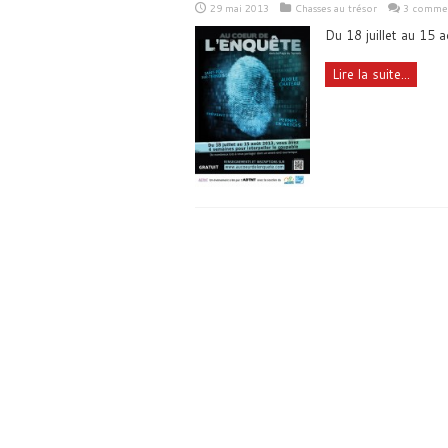
29 mai 2013
Chasses au trésor
3 commen
Du 18 juillet au 15 
Lire la suite...