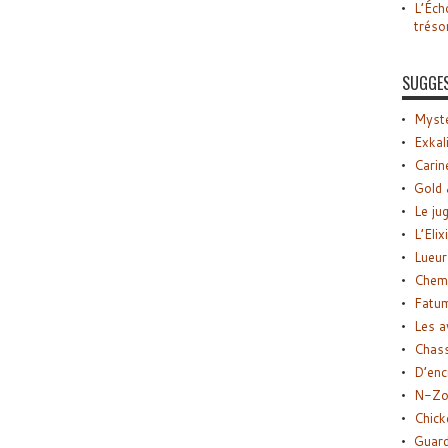
L’Éch
tréso
SUGGE
Myste
Exkal
Carin
Gold 
Le ju
L’Elix
Lueur
Chemi
Fatu
Les a
Chas
D’enc
N-Zo
Chick
Guard