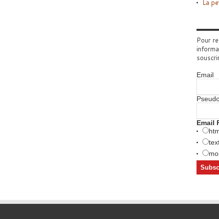
La pe
Pour re
informa
souscri
Email
Pseud
Email 
htm
tex
mob