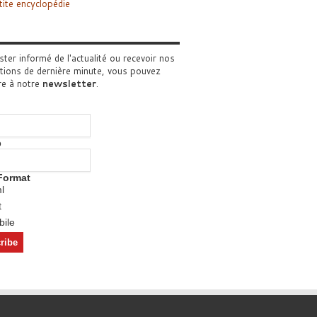
tite encyclopédie
ster informé de l'actualité ou recevoir nos
tions de dernière minute, vous pouvez
re à notre
newsletter
.
o
Format
l
t
ile