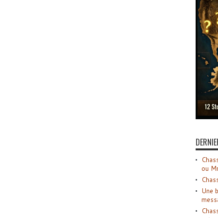
DERNIE
Chass
ou M
Chass
Une b
mess
Chass