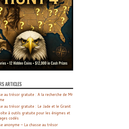
RS ARTICLES
e au trésor gratuite : A la recherche de Mr
me
e au trésor gratuite : Le Jade et le Granit
oîte à outils gratuite pour les énigmes et
ages codés
e anonyme – La chasse au trésor