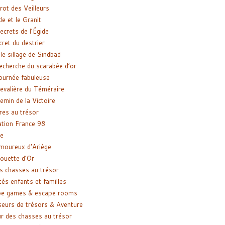
rot des Veilleurs
de et le Granit
ecrets de l’Égide
cret du destrier
le sillage de Sindbad
recherche du scarabée d’or
ournée fabuleuse
evalière du Téméraire
emin de la Victoire
res au trésor
tion France 98
e
moureux d’Ariège
ouette d’Or
s chasses au trésor
tés enfants et familles
pe games & escape rooms
eurs de trésors & Aventure
r des chasses au trésor