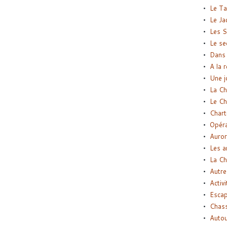
Le Ta
Le Ja
Les S
Le se
Dans 
A la 
Une j
La Ch
Le Ch
Chart
Opéra
Auror
Les a
La Ch
Autre
Activi
Esca
Chass
Autou