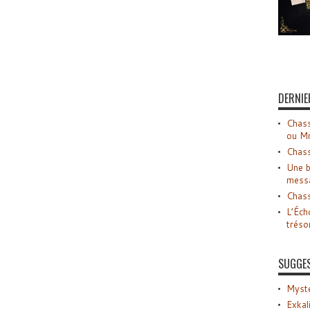
DERNIE
Chass
ou M
Chass
Une b
mess
Chass
L’Éch
tréso
SUGGE
Myste
Exkal