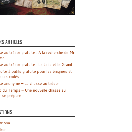
RS ARTICLES
e au trésor gratuite : A la recherche de Mr
me
e au trésor gratuite : Le Jade et le Granit
oîte à outils gratuite pour les énigmes et
ages codés
e anonyme – La chasse au trésor
o du Temps – Une nouvelle chasse au
r se prépare
STIONS
riosa
ibur