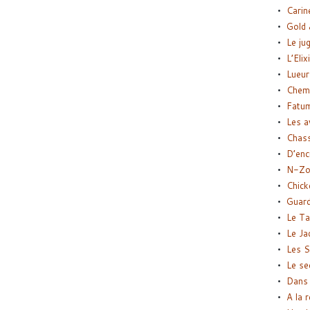
Carin
Gold 
Le ju
L’Elix
Lueur
Chemi
Fatu
Les a
Chas
D’enc
N-Zo
Chick
Guard
Le Ta
Le Ja
Les S
Le se
Dans 
A la 