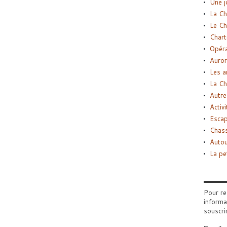
Une j
La Ch
Le Ch
Chart
Opéra
Auror
Les a
La Ch
Autre
Activi
Esca
Chass
Autou
La pe
Pour re
informa
souscri