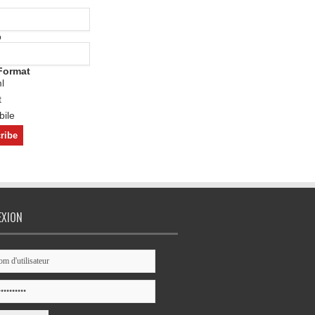
o
Format
l
t
ile
EXION