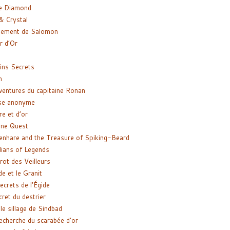
e Diamond
& Crystal
gement de Salomon
ir d’Or
ns Secrets
m
ventures du capitaine Ronan
se anonyme
re et d’or
ne Quest
enhare and the Treasure of Spiking-Beard
ians of Legends
rot des Veilleurs
de et le Granit
ecrets de l’Égide
cret du destrier
le sillage de Sindbad
recherche du scarabée d’or