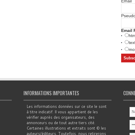
Email
Pseud
Email 
htm
tex
mob
INFORMATIONS IMPORTANTES
CONN
Les informations données sur ce site le sont
à titre indicatif. Il vous appartient de les
vérifier auprès des organisateurs, des
annonceurs ou de tout autre tiers cité.
Certaines illustrations et extraits sont © les
auteurs/éditeurs. Toutefois, nous retirerons