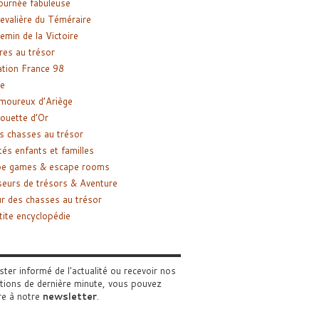
ournée fabuleuse
evalière du Téméraire
emin de la Victoire
res au trésor
tion France 98
e
moureux d’Ariège
ouette d’Or
s chasses au trésor
tés enfants et familles
pe games & escape rooms
eurs de trésors & Aventure
r des chasses au trésor
tite encyclopédie
ster informé de l'actualité ou recevoir nos
tions de dernière minute, vous pouvez
re à notre
newsletter
.