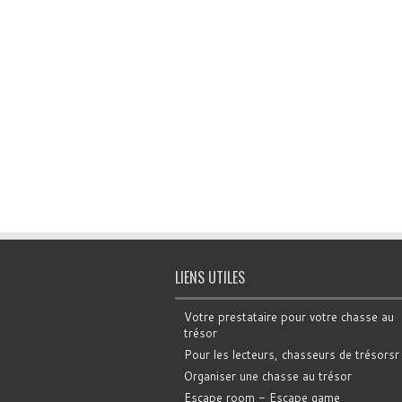
LIENS UTILES
Votre prestataire pour votre chasse au
trésor
Pour les lecteurs, chasseurs de trésorsr
Organiser une chasse au trésor
Escape room - Escape game