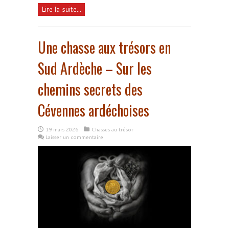
Lire la suite...
Une chasse aux trésors en
Sud Ardèche – Sur les
chemins secrets des
Cévennes ardéchoises
19 mars 2026
Chasses au trésor
Laisser un commentaire