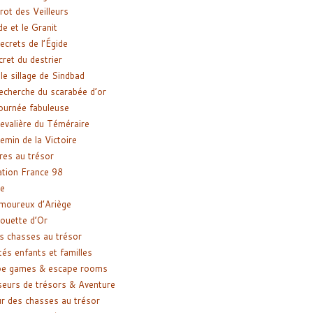
rot des Veilleurs
de et le Granit
ecrets de l’Égide
cret du destrier
le sillage de Sindbad
recherche du scarabée d’or
ournée fabuleuse
evalière du Téméraire
emin de la Victoire
res au trésor
tion France 98
e
moureux d’Ariège
ouette d’Or
s chasses au trésor
tés enfants et familles
pe games & escape rooms
eurs de trésors & Aventure
r des chasses au trésor