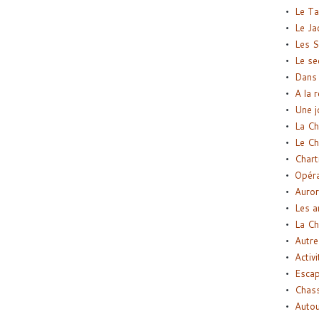
Le Ta
Le Ja
Les S
Le se
Dans 
A la 
Une j
La Ch
Le Ch
Chart
Opéra
Auror
Les a
La Ch
Autre
Activi
Esca
Chass
Autou