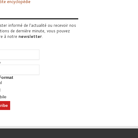
tite encyclopédie
ster informé de l'actualité ou recevoir nos
tions de dernière minute, vous pouvez
re à notre
newsletter
.
o
Format
l
t
ile