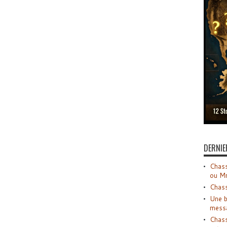
DERNIE
Chass
ou M
Chass
Une b
mess
Chass