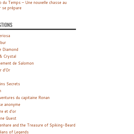
o du Temps – Une nouvelle chasse au
r se prépare
STIONS
riosa
ibur
e Diamond
& Crystal
gement de Salomon
ir d’Or
ns Secrets
m
ventures du capitaine Ronan
se anonyme
re et d’or
ne Quest
enhare and the Treasure of Spiking-Beard
ians of Legends