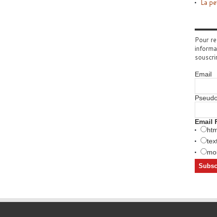
La pe
Pour re
informa
souscri
Email
Pseud
Email 
htm
tex
mob