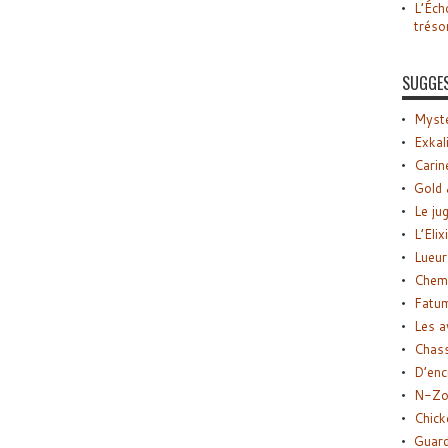
L’Éch
tréso
SUGGE
Myste
Exkal
Carin
Gold 
Le ju
L’Elix
Lueur
Chemi
Fatu
Les a
Chas
D’enc
N-Zo
Chick
Guard