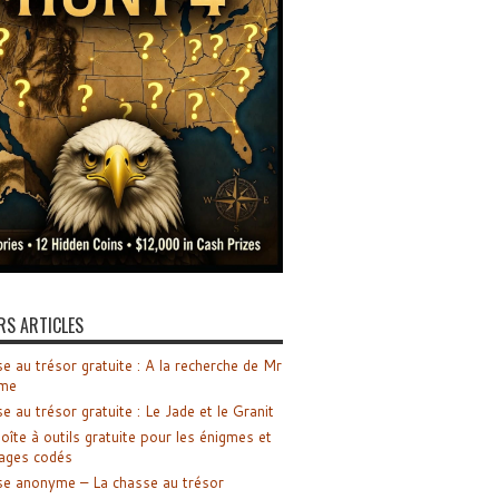
RS ARTICLES
e au trésor gratuite : A la recherche de Mr
me
e au trésor gratuite : Le Jade et le Granit
oîte à outils gratuite pour les énigmes et
ages codés
e anonyme – La chasse au trésor