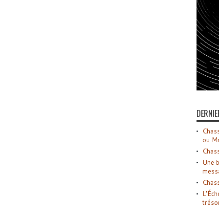
DERNIE
Chass
ou M
Chass
Une b
mess
Chass
L’Éch
tréso