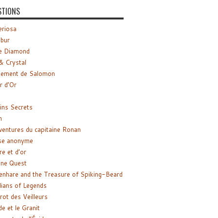
STIONS
riosa
ibur
e Diamond
& Crystal
gement de Salomon
ir d’Or
ns Secrets
m
ventures du capitaine Ronan
se anonyme
re et d’or
ne Quest
enhare and the Treasure of Spiking-Beard
ians of Legends
rot des Veilleurs
de et le Granit