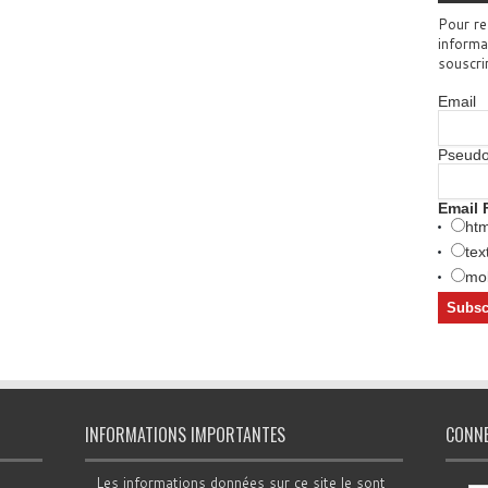
Pour re
informa
souscri
Email
Pseud
Email 
htm
tex
mob
INFORMATIONS IMPORTANTES
CONN
Les informations données sur ce site le sont