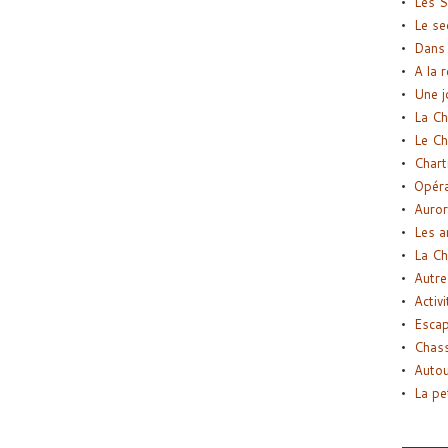
Les S
Le se
Dans 
A la 
Une j
La Ch
Le Ch
Chart
Opéra
Auror
Les a
La Ch
Autre
Activi
Esca
Chass
Autou
La pe