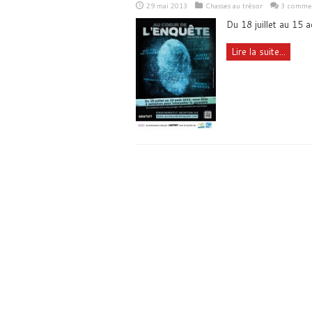
29 mai 2013
Chasses au trésor
3 commen
Du 18 juillet au 15 
Lire la suite...