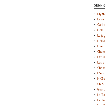
SUGGE
Myste
Exkal
Carin
Gold 
Le ju
L’Elix
Lueur
Chemi
Fatu
Les a
Chas
D’enc
N-Zo
Chick
Guard
Le Ta
Le Ja