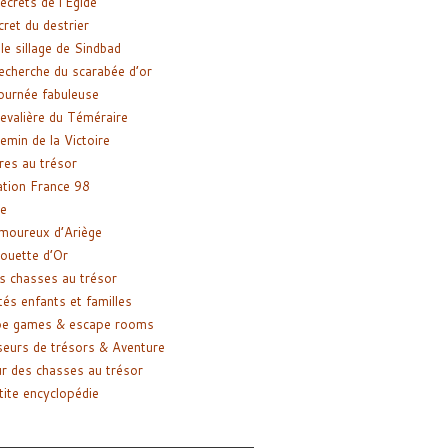
ecrets de l’Égide
cret du destrier
le sillage de Sindbad
recherche du scarabée d’or
ournée fabuleuse
evalière du Téméraire
emin de la Victoire
res au trésor
tion France 98
e
moureux d’Ariège
ouette d’Or
s chasses au trésor
tés enfants et familles
pe games & escape rooms
eurs de trésors & Aventure
r des chasses au trésor
tite encyclopédie