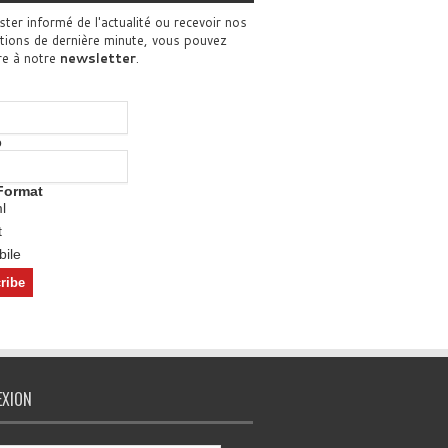
ster informé de l'actualité ou recevoir nos
tions de dernière minute, vous pouvez
re à notre
newsletter
.
o
Format
l
t
ile
EXION