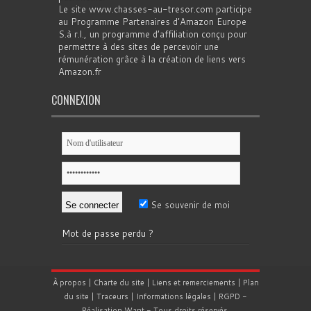
Le site www.chasses-au-tresor.com participe
au Programme Partenaires d’Amazon Europe
S.à r.l., un programme d’affiliation conçu pour
permettre à des sites de percevoir une
rémunération grâce à la création de liens vers
Amazon.fr
CONNEXION
Se souvenir de moi
Mot de passe perdu ?
À propos
|
Charte du site
|
Liens et remerciements
|
Plan
du site
|
Traceurs
|
Informations légales
|
RGPD
-
Réalisation
Want
- Tous droits réservés.