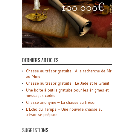
DERNIERS ARTICLES
Chasse au trésor gratuite : A la recherche de Mr
ou Mme
Chasse au trésor gratuite : Le Jade et le Granit
Une boîte à outils gratuite pour les énigmes et
messages codés
Chasse anonyme – La chasse au trésor
L’Écho du Temps – Une nouvelle chasse au
trésor se prépare
SUGGESTIONS