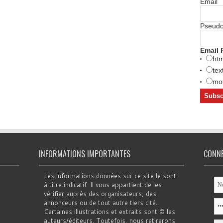
Email
Pseud
Email 
htm
tex
mob
INFORMATIONS IMPORTANTES
CONN
Les informations données sur ce site le sont
à titre indicatif. Il vous appartient de les
vérifier auprès des organisateurs, des
annonceurs ou de tout autre tiers cité.
Certaines illustrations et extraits sont © les
auteurs/éditeurs. Toutefois, nous retirerons