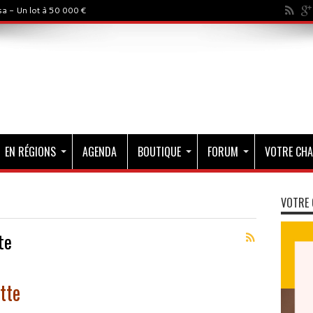
a - Un lot à 50 000 €
EN RÉGIONS
AGENDA
BOUTIQUE
FORUM
VOTRE CHA
VOTRE 
te
tte