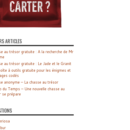
RS ARTICLES
e au trésor gratuite : A la recherche de Mr
me
e au trésor gratuite : Le Jade et le Granit
oîte à outils gratuite pour les énigmes et
ages codés
e anonyme – La chasse au trésor
o du Temps – Une nouvelle chasse au
r se prépare
STIONS
riosa
ibur