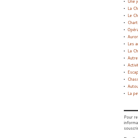
Une j
La Ch
Le Ch
Chart
Opéra
Auror
Les a
La Ch
Autre
Activi
Esca
Chass
Autou
La pe
Pour re
informa
souscri