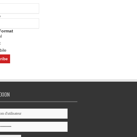
o
Format
l
t
ile
EXION