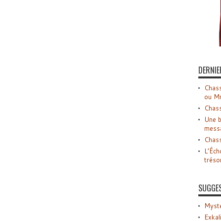
DERNIE
Chass
ou M
Chass
Une b
mess
Chass
L’Éch
tréso
SUGGE
Myste
Exkal