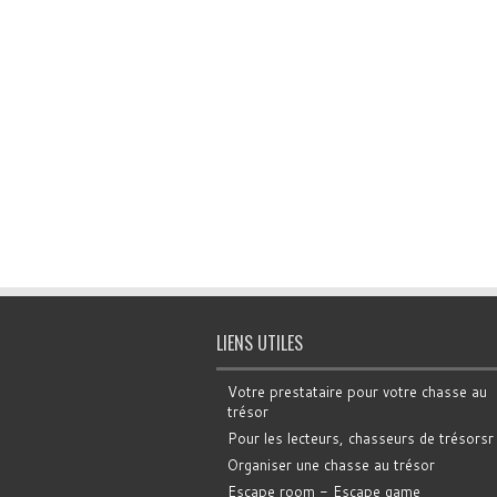
LIENS UTILES
Votre prestataire pour votre chasse au
trésor
Pour les lecteurs, chasseurs de trésorsr
Organiser une chasse au trésor
Escape room - Escape game