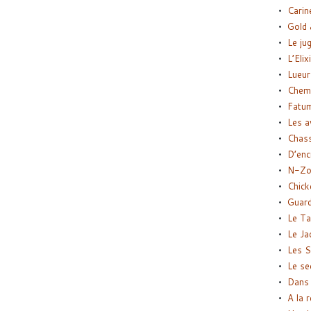
Carin
Gold 
Le ju
L’Elix
Lueur
Chemi
Fatu
Les a
Chas
D’enc
N-Zo
Chick
Guard
Le Ta
Le Ja
Les S
Le se
Dans 
A la 