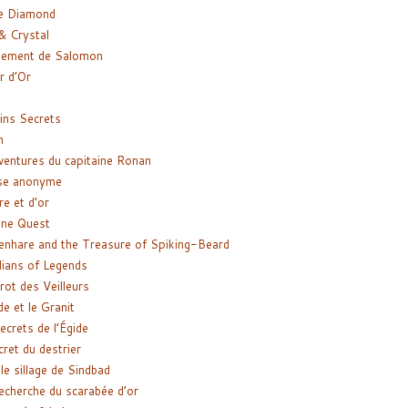
e Diamond
& Crystal
gement de Salomon
ir d’Or
ns Secrets
m
ventures du capitaine Ronan
se anonyme
re et d’or
ne Quest
enhare and the Treasure of Spiking-Beard
ians of Legends
rot des Veilleurs
de et le Granit
ecrets de l’Égide
cret du destrier
le sillage de Sindbad
recherche du scarabée d’or