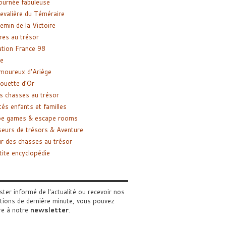
ournée fabuleuse
evalière du Téméraire
emin de la Victoire
res au trésor
tion France 98
e
moureux d’Ariège
ouette d’Or
s chasses au trésor
tés enfants et familles
pe games & escape rooms
eurs de trésors & Aventure
r des chasses au trésor
tite encyclopédie
ster informé de l'actualité ou recevoir nos
tions de dernière minute, vous pouvez
re à notre
newsletter
.