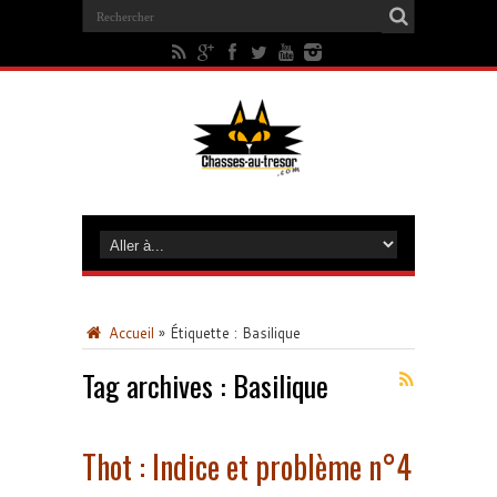
Accueil
»
Étiquette :
Basilique
Tag archives :
Basilique
Thot : Indice et problème n°4