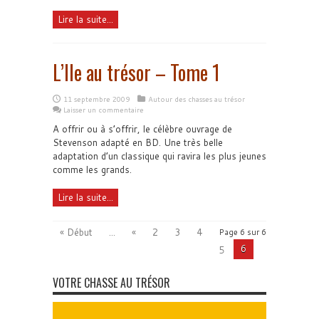
Lire la suite...
L’Ile au trésor – Tome 1
11 septembre 2009
Autour des chasses au trésor
Laisser un commentaire
A offrir ou à s’offrir, le célèbre ouvrage de
Stevenson adapté en BD. Une très belle
adaptation d’un classique qui ravira les plus jeunes
comme les grands.
Lire la suite...
« Début
...
«
2
3
4
Page 6 sur 6
6
5
VOTRE CHASSE AU TRÉSOR