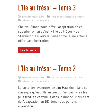
L’Ile au trésor – Tome 3
18 septembre 2009
Autour des chasses au trésor
Laisser un commentaire
Chauvel Simon nous offre l’adaptation de ce
superbe roman qu’est « l’Ile au trésor » de
Stevenson. En voici le 3ème tome, à lire et/ou à
offrir sans hésitation.
Lire la suite...
L’Ile au trésor – Tome 2
16 septembre 2009
Autour des chasses au trésor
Laisser un commentaire
La suite des aventures de Jim Hawkins, dans ce
classique qu’est l’île au trésor, l’un des livres les
plus traduits et vendus dans le monde. Mais c’est
de l’adaptation en BD dont nous parlons
aujourd’hui.