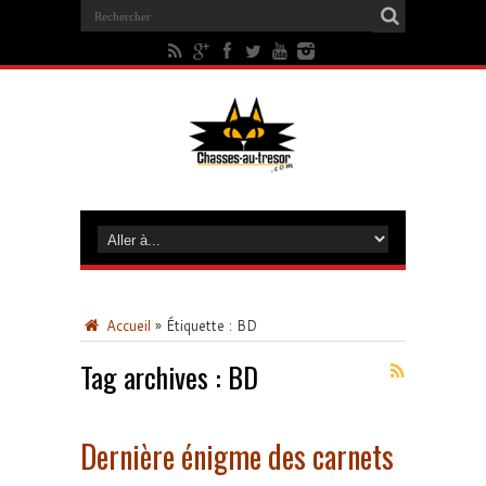
Accueil
»
Étiquette :
BD
Tag archives :
BD
Dernière énigme des carnets