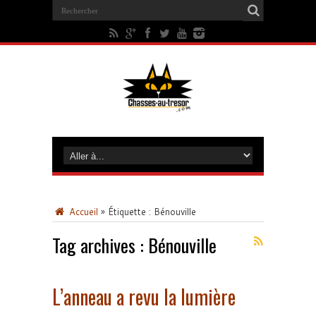
Accueil
»
Étiquette :
Bénouville
Tag archives :
Bénouville
L’anneau a revu la lumière