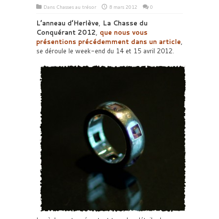
Dans
Chasses au trésor
8 mars 2012
0
L’anneau d’Herlève
,
La Chasse du
Conquérant 2012
,
que nous vous
présentions précédemment dans un article
,
se déroule le week-end du 14 et 15 avril 2012.