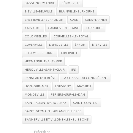
BASSE NORMANDIE
BÉNOUVILLE
BIÉVILLE-BEUVILLE
BLAINVILLE-SUR-ORNE
BRETTEVILLE-SUR-ODON
CAEN
CAEN-LA-MER
CALVADOS
CAMBES-EN-PLAINE
CARPIQUET
COLOMBELLES
CORMELLES-LE-ROYAL
CUVERVILLE
DÉMOUVILLE
ÉPRON
ÉTERVILLE
FLEURY-SUR-ORNE
GIBERVILLE
HERMANVILLE-SUR-MER
HÉROUVILLE-SAINT-CLAIR
IFS
L'ANNEAU D'HERLÈVE
LA CHASSE DU CONQUÉRANT
LION-SUR-MER
LOUVIGNY
MATHIEU
MONDEVILLE
PÉRIERS-SUR-LE-DAN
SAINT-AUBIN-D'ARQUENAY
SAINT-CONTEST
SAINT-GERMAIN-LABLANCHE-HERBE
SANNERVILLE ET VILLONS-LES-BUISSONS
Précédent :