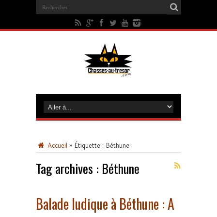
Accueil
»
Étiquette :
Béthune
Tag archives :
Béthune
Balade ludique à Béthune : A