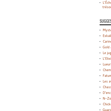
L’Éch
tréso
SUGGE
Myste
Exkal
Carin
Gold 
Le ju
L’Elix
Lueur
Chemi
Fatu
Les a
Chas
D’enc
N-Zo
Chick
Guard