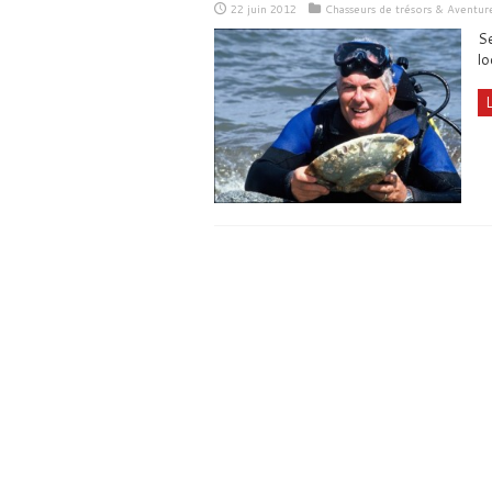
22 juin 2012
Chasseurs de trésors & Aventur
Se
lo
L