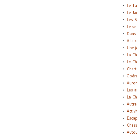
Le Ta
Le Ja
Les S
Le se
Dans 
A la 
Une j
La Ch
Le Ch
Chart
Opéra
Auror
Les a
La Ch
Autre
Activi
Esca
Chass
Autou