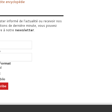
tite encyclopédie
ster informé de l'actualité ou recevoir nos
tions de dernière minute, vous pouvez
re à notre
newsletter
.
o
Format
l
t
ile