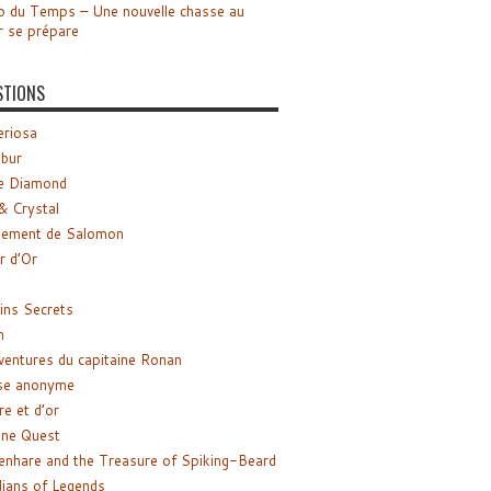
o du Temps – Une nouvelle chasse au
r se prépare
STIONS
riosa
ibur
e Diamond
& Crystal
gement de Salomon
ir d’Or
ns Secrets
m
ventures du capitaine Ronan
se anonyme
re et d’or
ne Quest
enhare and the Treasure of Spiking-Beard
ians of Legends