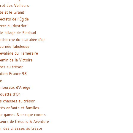
rot des Veilleurs
de et le Granit
ecrets de l’Égide
cret du destrier
le sillage de Sindbad
recherche du scarabée d’or
ournée fabuleuse
evalière du Téméraire
emin de la Victoire
res au trésor
tion France 98
e
moureux d’Ariège
ouette d’Or
s chasses au trésor
tés enfants et familles
pe games & escape rooms
eurs de trésors & Aventure
r des chasses au trésor