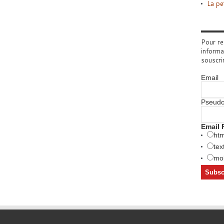
La pe
Pour re
informa
souscri
Email
Pseud
Email 
htm
tex
mob