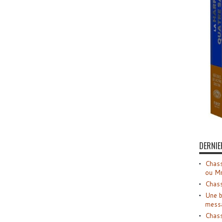
DERNIE
Chass
ou M
Chass
Une b
mess
Chass