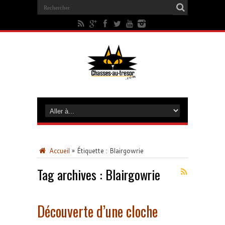
Accueil
»
Étiquette :
Blairgowrie
Tag archives :
Blairgowrie
Découverte d’une cloche