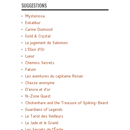
SUGGESTIONS
Mysteriosa
Exkalibur
Carine Diamond
Gold & Crystal
Le jugement de Salomon
L’Elixir d’Or
Lueur
Chemins Secrets
Fatum
Les aventures du capitaine Ronan
Chasse anonyme
D’encre et d’or
N-Zone Quest
Chickenhare and the Treasure of Spiking-Beard
Guardians of Legends
Le Tarot des Veilleurs
Le Jade et le Granit
Les Secrets de l’Égide