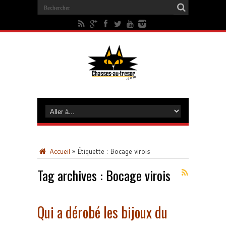
Accueil
»
Étiquette :
Bocage virois
Tag archives :
Bocage virois
Qui a dérobé les bijoux du