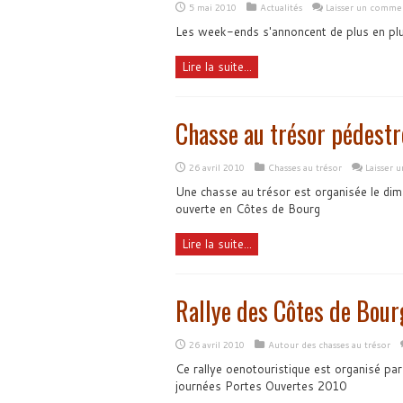
5 mai 2010
Actualités
Laisser un comme
Les week-ends s'annoncent de plus en plu
Lire la suite...
Chasse au trésor pédestr
26 avril 2010
Chasses au trésor
Laisser 
Une chasse au trésor est organisée le di
ouverte en Côtes de Bourg
Lire la suite...
Rallye des Côtes de Bou
26 avril 2010
Autour des chasses au trésor
Ce rallye oenotouristique est organisé pa
journées Portes Ouvertes 2010