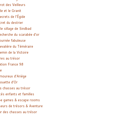
rot des Veilleurs
de et le Granit
ecrets de l’Égide
cret du destrier
le sillage de Sindbad
recherche du scarabée d’or
ournée fabuleuse
evalière du Téméraire
emin de la Victoire
res au trésor
tion France 98
e
moureux d’Ariège
ouette d’Or
s chasses au trésor
tés enfants et familles
pe games & escape rooms
eurs de trésors & Aventure
r des chasses au trésor