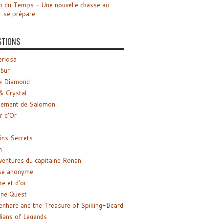
o du Temps – Une nouvelle chasse au
r se prépare
STIONS
riosa
ibur
e Diamond
& Crystal
gement de Salomon
ir d’Or
ns Secrets
m
ventures du capitaine Ronan
se anonyme
re et d’or
ne Quest
enhare and the Treasure of Spiking-Beard
ians of Legends