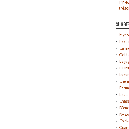
L’Éch
tréso
SUGGE
Myste
Exkal
Carin
Gold 
Le ju
L’Elix
Lueur
Chemi
Fatu
Les a
Chas
D’enc
N-Zo
Chick
Guard