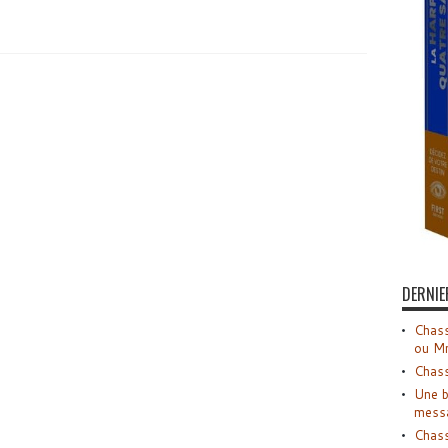
DERNIE
Chass
ou M
Chass
Une b
mess
Chass