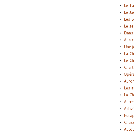
Le Ta
Le Ja
Les S
Le se
Dans 
A la 
Une j
La Ch
Le Ch
Chart
Opéra
Auror
Les a
La Ch
Autre
Activi
Esca
Chass
Autou