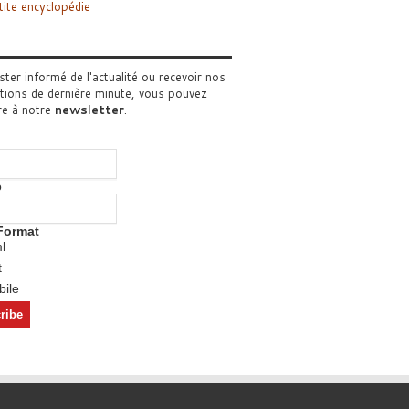
tite encyclopédie
ster informé de l'actualité ou recevoir nos
tions de dernière minute, vous pouvez
re à notre
newsletter
.
o
Format
l
t
ile