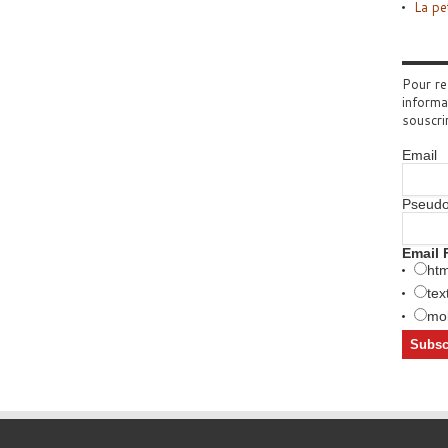
La pe
Pour re
informa
souscri
Email
Pseud
Email 
htm
tex
mob