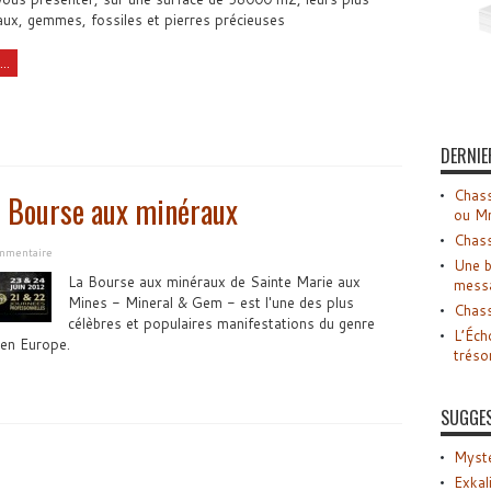
ux, gemmes, fossiles et pierres précieuses
..
DERNIE
Chass
– Bourse aux minéraux
ou M
Chass
ommentaire
Une b
La Bourse aux minéraux de Sainte Marie aux
mess
Mines - Mineral & Gem - est l'une des plus
Chass
célèbres et populaires manifestations du genre
L’Éch
 en Europe.
tréso
SUGGE
Myste
Exkal