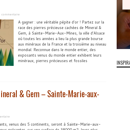
un commentaire
A gagner : une véritable pépite d'or ! Partez sur la
race des pierres précieuse cachées de Mineral &
Gem, à Sainte-Marie-Aux-Mines, la ville d’Alsace
où toutes les années a lieu la plus grande bourse
aux minéraux de la France et la troisième au niveau
mondial. Reconnue dans le monde entier, des
exposants venus du monde entier exhibent leurs
minéraux, pierres précieuses et fossiles
INSPIR
ineral & Gem – Sainte-Marie-aux-
entaire
nts, venus des 5 continents, seront à Sainte-Marie-aux-
ous présenter, sur une surface de 38000 m2, leurs plus