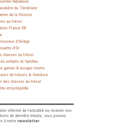
ournée fabuleuse
evalière du Téméraire
emin de la Victoire
res au trésor
tion France 98
e
moureux d’Ariège
ouette d’Or
s chasses au trésor
tés enfants et familles
pe games & escape rooms
eurs de trésors & Aventure
r des chasses au trésor
tite encyclopédie
ster informé de l'actualité ou recevoir nos
tions de dernière minute, vous pouvez
re à notre
newsletter
.