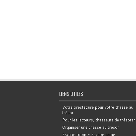
LIENS UTILES
Votre prestataire pour votre chasse au
trésor
Pour les lecteurs, chasseurs de trésorsr
Organiser une chasse au trésor
Escape room - Escape game