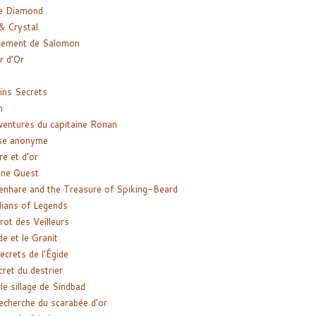
e Diamond
& Crystal
gement de Salomon
ir d’Or
ns Secrets
m
ventures du capitaine Ronan
se anonyme
re et d’or
ne Quest
enhare and the Treasure of Spiking-Beard
ians of Legends
rot des Veilleurs
de et le Granit
ecrets de l’Égide
cret du destrier
le sillage de Sindbad
recherche du scarabée d’or