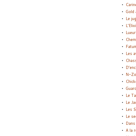
Carin
Gold 
Le ju
L’Elix
Lueur
Chemi
Fatu
Les a
Chas
D’enc
N-Zo
Chick
Guard
Le Ta
Le Ja
Les S
Le se
Dans 
A la 