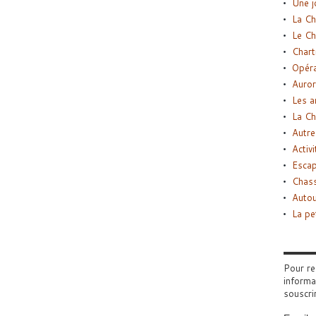
Une j
La Ch
Le Ch
Chart
Opéra
Auror
Les a
La Ch
Autre
Activi
Esca
Chass
Autou
La pe
Pour re
informa
souscri