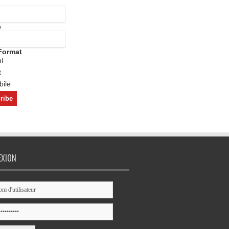
o
Format
l
t
ile
EXION