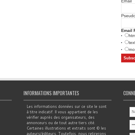
Email
Pseud
Email 
htm
tex
mob
INFORMATIONS IMPORTANTES
CONN
Les informations données sur ce site le sont
à titre indicatif. Il vous appartient de les
vérifier auprès des organisateurs, des
annonceurs ou de tout autre tiers cité.
Certaines illustrations et extraits sont © les
auteurs/éditeurs. Toutefois, nous retirerons