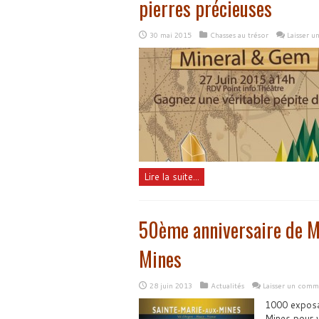
pierres précieuses
30 mai 2015
Chasses au trésor
Laisser 
Lire la suite...
50ème anniversaire de M
Mines
28 juin 2013
Actualités
Laisser un comm
1000 exposa
Mines pour v